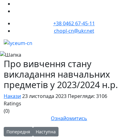
+38 0462 67-45-11
chopl-cn@ukr.net
Про вивчення стану
викладання навчальних
предметів у 2023/2024 н.р.
Накази
23 листопада 2023
Перегляди: 3106
Ratings
(0)
Ознайомитись
Попередня стаття: Про І етап ХІV Міжнародного мовно-літера
Наступна стаття: Про створення комісії щодо в
Попередня
Наступна