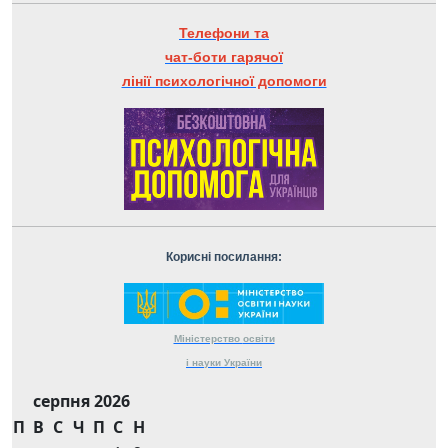
Телефони та
чат-боти гарячої
лінії психологічної допомоги
Корисні посилання:
Міністерство
освіти
і науки
України
серпня 2026
П
В
С
Ч
П
С
Н