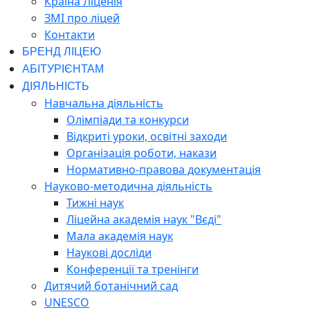
Країна Ліценія
ЗМІ про ліцей
Контакти
БРЕНД ЛІЦЕЮ
АБІТУРІЄНТАМ
ДІЯЛЬНІСТЬ
Навчальна діяльність
Олімпіади та конкурси
Відкриті уроки, освітні заходи
Організація роботи, накази
Нормативно-правова документація
Науково-методична діяльність
Тижні наук
Ліцейна академія наук "Вєді"
Мала академія наук
Наукові досліди
Конференції та тренінги
Дитячий ботанічний сад
UNESCO