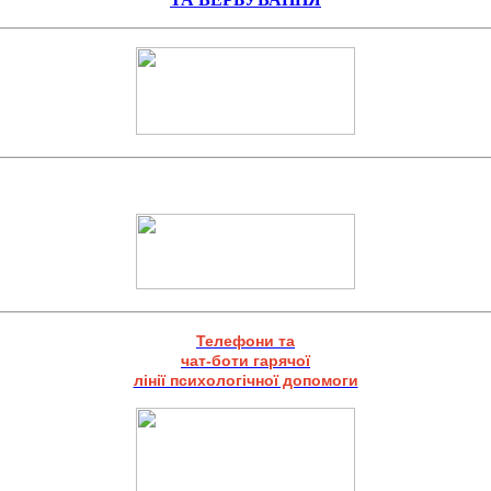
Телефони та
чат-боти гарячої
лінії психологічної допомоги