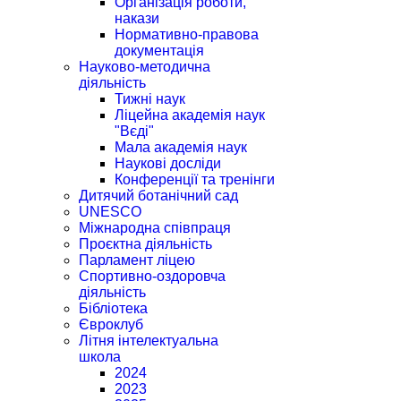
Організація роботи,
накази
Нормативно-правова
документація
Науково-методична
діяльність
Тижні наук
Ліцейна академія наук
"Вєді"
Мала академія наук
Наукові досліди
Конференції та тренінги
Дитячий ботанічний сад
UNESCO
Міжнародна співпраця
Проєктна діяльність
Парламент ліцею
Спортивно-оздоровча
діяльність
Бібліотека
Євроклуб
Літня інтелектуальна
школа
2024
2023