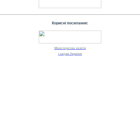
Корисні посилання:
Міністерство
освіти
і науки
України