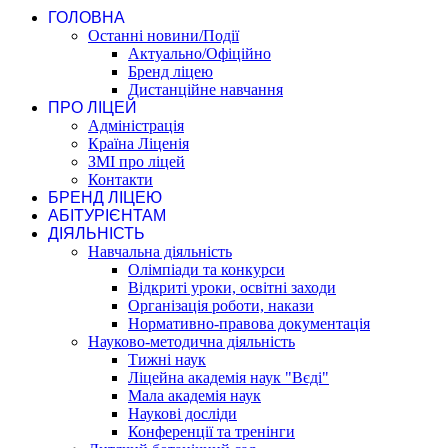
ГОЛОВНА
Останні новини/Події
Актуально/Офіційно
Бренд ліцею
Дистанційне навчання
ПРО ЛІЦЕЙ
Адміністрація
Країна Ліценія
ЗМІ про ліцей
Контакти
БРЕНД ЛІЦЕЮ
АБІТУРІЄНТАМ
ДІЯЛЬНІСТЬ
Навчальна діяльність
Олімпіади та конкурси
Відкриті уроки, освітні заходи
Організація роботи, накази
Нормативно-правова документація
Науково-методична діяльність
Тижні наук
Ліцейна академія наук "Вєді"
Мала академія наук
Наукові досліди
Конференції та тренінги