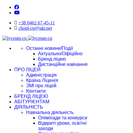
+38 0462 67-45-11
chopl-cn@ukr.net
Останні новини/Події
Актуально/Офіційно
Бренд ліцею
Дистанційне навчання
ПРО ЛІЦЕЙ
Адміністрація
Країна Ліценія
ЗМІ про ліцей
Контакти
БРЕНД ЛІЦЕЮ
АБІТУРІЄНТАМ
ДІЯЛЬНІСТЬ
Навчальна діяльність
Олімпіади та конкурси
Відкриті уроки, освітні
заходи