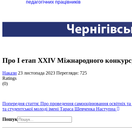
педагогічних працівників
Про І етап XXIV Міжнародного конкурсу
Накази
23 листопада 2023
Перегляди: 725
Ratings
(0)
Попередня стаття: Про проведення самооцінювання освітніх та
та студентської молоді імені Тараса Шевченка
Наступна
Пошук