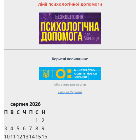
лінії психологічної допомоги
Корисні посилання:
Міністерство
освіти
і науки
України
серпня 2026
П
В
С
Ч
П
С
Н
1
2
3
4
5
6
7
8
9
10
11
12
13
14
15
16