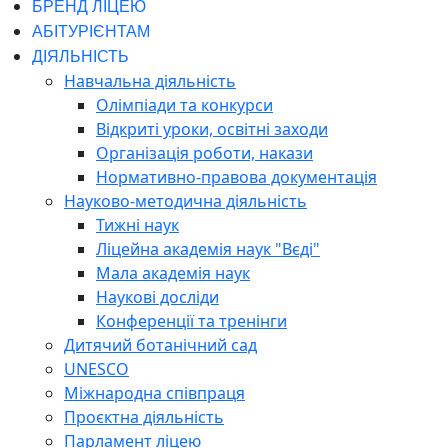
БРЕНД ЛІЦЕЮ
АБІТУРІЄНТАМ
ДІЯЛЬНІСТЬ
Навчальна діяльність
Олімпіади та конкурси
Відкриті уроки, освітні заходи
Організація роботи, накази
Нормативно-правова документація
Науково-методична діяльність
Тижні наук
Ліцейна академія наук "Вєді"
Мала академія наук
Наукові досліди
Конференції та тренінги
Дитячий ботанічний сад
UNESCO
Міжнародна співпраця
Проєктна діяльність
Парламент ліцею