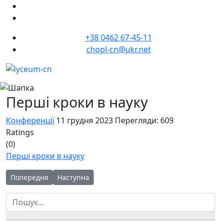
+38 0462 67-45-11
chopl-cn@ukr.net
Перші кроки в науку
Конференції
11 грудня 2023
Перегляди: 609
Ratings
(0)
Перші кроки в науку
Попередня стаття: ВСЕУКРАЇНСЬКА НАУКОВО-ПРАКТИЧНА К
Наступна стаття: Магія STEM - коли Наука об'єд
Попередня
Наступна
Пошук