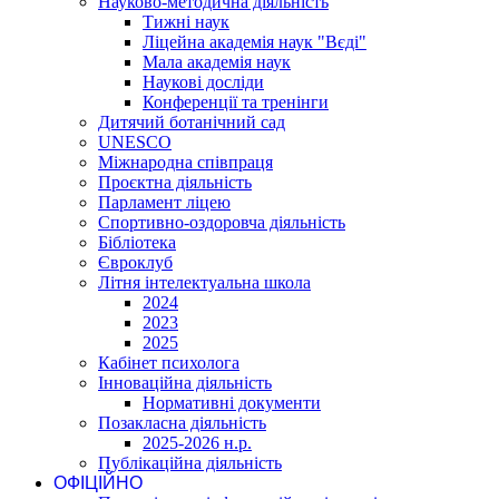
Науково-методична діяльність
Тижні наук
Ліцейна академія наук "Вєді"
Мала академія наук
Наукові досліди
Конференції та тренінги
Дитячий ботанічний сад
UNESCO
Міжнародна співпраця
Проєктна діяльність
Парламент ліцею
Спортивно-оздоровча діяльність
Бібліотека
Євроклуб
Літня інтелектуальна школа
2024
2023
2025
Кабінет психолога
Інноваційна діяльність
Нормативні документи
Позакласна діяльність
2025-2026 н.р.
Публікаційна діяльність
ОФІЦІЙНО