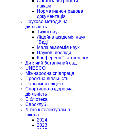
Організація роботи,
накази
Нормативно-правова
документація
Науково-методична
діяльність
Тижні наук
Ліцейна академія наук
"Вєді"
Мала академія наук
Наукові досліди
Конференції та тренінги
Дитячий ботанічний сад
UNESCO
Міжнародна співпраця
Проєктна діяльність
Парламент ліцею
Спортивно-оздоровча
діяльність
Бібліотека
Євроклуб
Літня інтелектуальна
школа
2024
2023