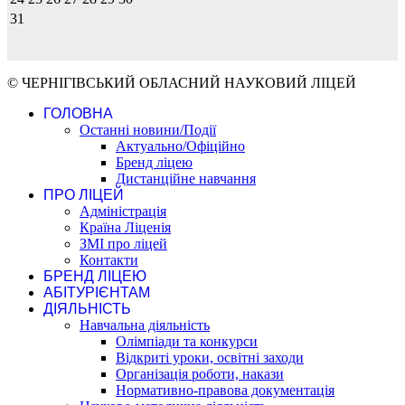
31
© ЧЕРНІГІВСЬКИЙ ОБЛАСНИЙ НАУКОВИЙ ЛІЦЕЙ
ГОЛОВНА
Останні новини/Події
Актуально/Офіційно
Бренд ліцею
Дистанційне навчання
ПРО ЛІЦЕЙ
Адміністрація
Країна Ліценія
ЗМІ про ліцей
Контакти
БРЕНД ЛІЦЕЮ
АБІТУРІЄНТАМ
ДІЯЛЬНІСТЬ
Навчальна діяльність
Олімпіади та конкурси
Відкриті уроки, освітні заходи
Організація роботи, накази
Нормативно-правова документація