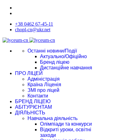
+38 0462 67-45-11
chopl-cn@ukr.net
Останні новини/Події
Актуально/Офіційно
Бренд ліцею
Дистанційне навчання
ПРО ЛІЦЕЙ
Адміністрація
Країна Ліценія
ЗМІ про ліцей
Контакти
БРЕНД ЛІЦЕЮ
АБІТУРІЄНТАМ
ДІЯЛЬНІСТЬ
Навчальна діяльність
Олімпіади та конкурси
Відкриті уроки, освітні
заходи