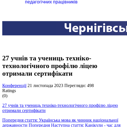
педагогічних працівників
27 учнів та учениць техніко-
технологічного профілю ліцею
отримали сертифікати
Конференції
21 листопада 2023
Перегляди: 498
Ratings
(0)
27 учнів та учениць техніко-технологічного профілю ліцею
отримали сертифікати
Попередня стаття: Українська мова як чинник національної
державности
Попередня
Наступна стаття: Канікули - час для