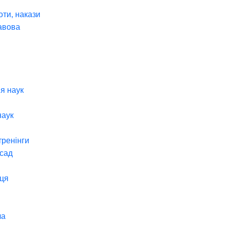
оти, накази
авова
я наук
наук
тренінги
 сад
ця
ча