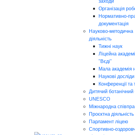
заходи
Організація роб
Нормативно-пр
документація
Науково-методична
діяльність
Тижні наук
Ліцейна академі
"Вєді"
Мала академія 
Наукові досліди
Конференції та 
Дитячий ботанічний
UNESCO
Міжнародна співпра
Проєктна діяльність
Парламент ліцею
Спортивно-оздоров