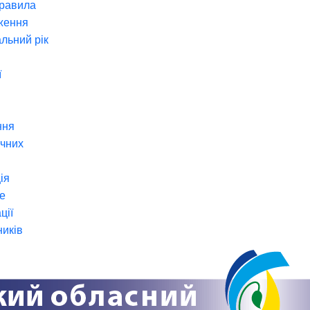
правила
ження
льний рік
ї
ння
ічних
ія
е
ції
ників