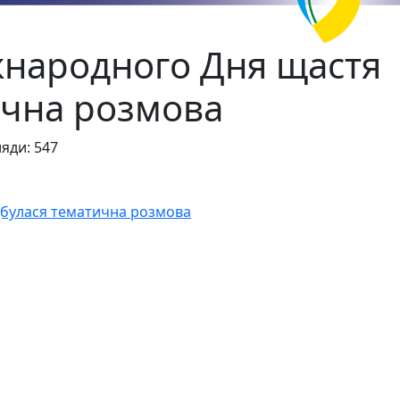
жнародного Дня щастя
ична розмова
яди: 547
дбулася тематична розмова
возі! Так - насолоді та відкриттям!"