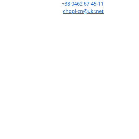
+38 0462 67-45-11
chopl-cn@ukr.net