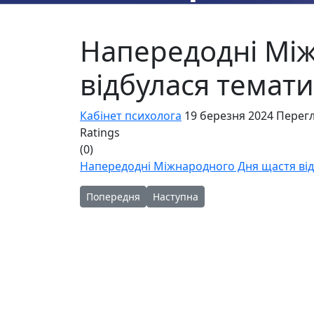
Напередодні Мі
відбулася темат
Кабінет психолога
19 березня 2024
Перегл
Ratings
(0)
Напередодні Міжнародного Дня щастя ві
Попередня стаття: Ліцей - місце сили
Наступна стаття: "Ні - суму та три
Попередня
Наступна