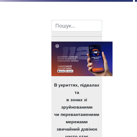
Пошук
В укриттях, підвалах
та
в зонах зі
зруйнованими
чи перевантаженими
мережами
звичайний дзвінок
часто стає