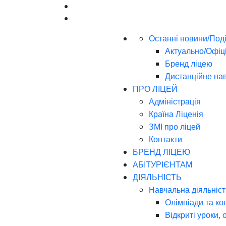
Останні новини/Поді
Актуально/Офіц
Бренд ліцею
Дистанційне на
ПРО ЛІЦЕЙ
Адміністрація
Країна Ліценія
ЗМІ про ліцей
Контакти
БРЕНД ЛІЦЕЮ
АБІТУРІЄНТАМ
ДІЯЛЬНІСТЬ
Навчальна діяльніст
Олімпіади та ко
Відкриті уроки, 