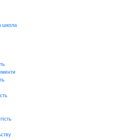
а школа
ть
ументи
ть
ість
тість
ьству