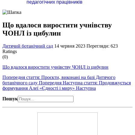
педагогічних працівників
Що вдалося виростити учнівству
ЧОНЛ із цибулин
Дитячий ботанічний сад
14 червня 2023
Перегляди: 623
Ratings
(0)
Що вдалося виростити учнівству ЧОНЛ із цибулин
Попередня стаття: Проєкти, виконані на базі Дитячого
ботанічного саду
Попередня
Наступна стаття: Продовжується
формування Алеї «Єдності і миру»
Наступна
Пошук