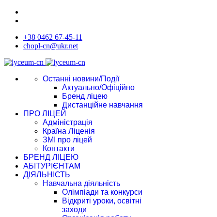
+38 0462 67-45-11
chopl-cn@ukr.net
Останні новини/Події
Актуально/Офіційно
Бренд ліцею
Дистанційне навчання
ПРО ЛІЦЕЙ
Адміністрація
Країна Ліценія
ЗМІ про ліцей
Контакти
БРЕНД ЛІЦЕЮ
АБІТУРІЄНТАМ
ДІЯЛЬНІСТЬ
Навчальна діяльність
Олімпіади та конкурси
Відкриті уроки, освітні
заходи