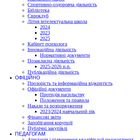
Спортивно-оздоровча діяльність
Бібліотека
Євроклуб
Літня інтелектуальна школа
2024
2023
2025
Кабінет психолога
Інноваційна діяльність
Нормативні документи
Позакласна діяльність
2025-2026 н.р.
Публікаційна діяльність
ОФІЦІЙНО
Прозорість та інформаційна відкритість
Офіційні документи
Протидія насильству
Положення та правила
Накази та розпорядження
2023/2024 навчальний рік
Фінансові звіти
Запобігання корупції
Публічні закупівлі
ПЕДАГОГАМ
Атестація і підвишення кваліфікації педагогічних