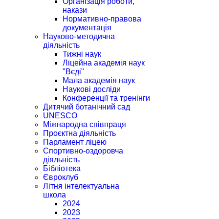
Організація роботи,
накази
Нормативно-правова
документація
Науково-методична
діяльність
Тижні наук
Ліцейна академія наук
"Вєді"
Мала академія наук
Наукові досліди
Конференції та тренінги
Дитячий ботанічний сад
UNESCO
Міжнародна співпраця
Проєктна діяльність
Парламент ліцею
Спортивно-оздоровча
діяльність
Бібліотека
Євроклуб
Літня інтелектуальна
школа
2024
2023