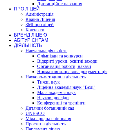
Дистанційне навчання
ПРО ЛІЦЕЙ
Адміністрація
Країна Ліценія
ЗМІ про ліцей
Контакти
БРЕНД ЛІЦЕЮ
АБІТУРІЄНТАМ
ДІЯЛЬНІСТЬ
Навчальна діяльність
Олімпіади та конкурси
Відкриті уроки, освітні заходи
Організація роботи, накази
Нормативно-правова документація
Науково-методична діяльність
Тижні наук
Ліцейна академія наук "Вєді"
Мала академія наук
Наукові досліди
Конференції та тренінги
Дитячий ботанічний сад
UNESCO
Міжнародна співпраця
Проєктна діяльність
Парламент ліцею