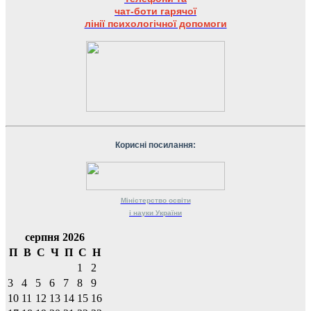
чат-боти гарячої
лінії психологічної допомоги
Корисні посилання:
Міністерство
освіти
і науки
України
серпня 2026
П
В
С
Ч
П
С
Н
1
2
3
4
5
6
7
8
9
10
11
12
13
14
15
16