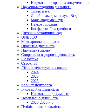
Нормативно-правова документація
Науково-методична діяльність
Тижні наук
Ліцейна академія наук "Вєді"
Мала академія наук
Наукові досліди
Конференції та тренінги
Дитячий ботанічний сад
UNESCO
Міжнародна співпраця
Проєктна діяльність
Парламент ліцею
Спортивно-оздоровча діяльність
Бібліотека
Євроклуб
Літня інтелектуальна школа
2024
2023
2025
Кабінет психолога
Інноваційна діяльність
Нормативні документи
Позакласна діяльність
2025-2026 н.р.
Публікаційна діяльність