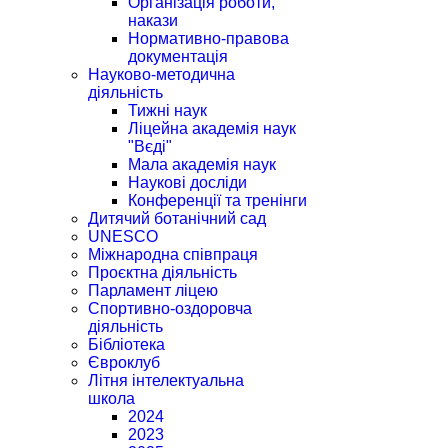
Організація роботи,
накази
Нормативно-правова
документація
Науково-методична
діяльність
Тижні наук
Ліцейна академія наук
"Вєді"
Мала академія наук
Наукові досліди
Конференції та тренінги
Дитячий ботанічний сад
UNESCO
Міжнародна співпраця
Проєктна діяльність
Парламент ліцею
Спортивно-оздоровча
діяльність
Бібліотека
Євроклуб
Літня інтелектуальна
школа
2024
2023