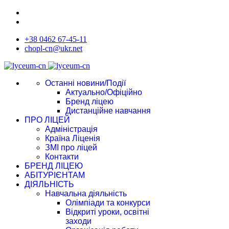
+38 0462 67-45-11
chopl-cn@ukr.net
Останні новини/Події
Актуально/Офіційно
Бренд ліцею
Дистанційне навчання
ПРО ЛІЦЕЙ
Адміністрація
Країна Ліценія
ЗМІ про ліцей
Контакти
БРЕНД ЛІЦЕЮ
АБІТУРІЄНТАМ
ДІЯЛЬНІСТЬ
Навчальна діяльність
Олімпіади та конкурси
Відкриті уроки, освітні
заходи