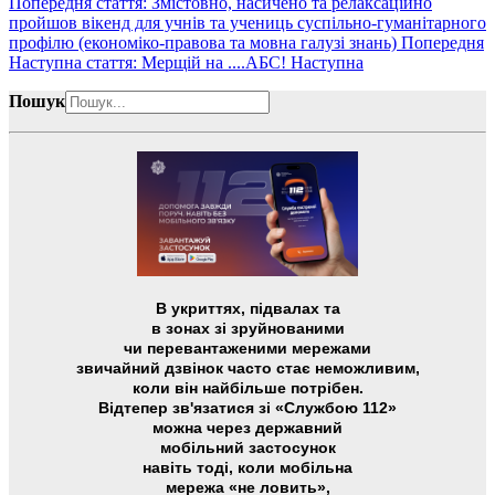
Попередня стаття: Змістовно, насичено та релаксаційно
пройшов вікенд для учнів та учениць суспільно-гуманітарного
профілю (економіко-правова та мовна галузі знань)
Попередня
Наступна стаття: Мерщій на ....АБС!
Наступна
Пошук
В укриттях, підвалах та
в зонах зі зруйнованими
чи перевантаженими мережами
звичайний дзвінок часто стає неможливим,
коли він найбільше потрібен.
Відтепер зв'язатися зі «Службою 112»
можна через державний
мобільний застосунок
навіть тоді, коли мобільна
мережа «не ловить»,