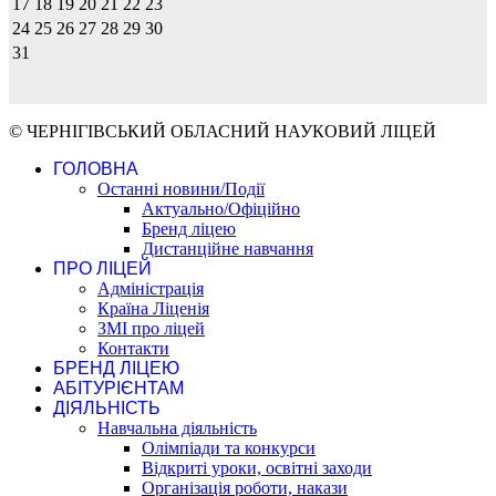
17
18
19
20
21
22
23
24
25
26
27
28
29
30
31
© ЧЕРНІГІВСЬКИЙ ОБЛАСНИЙ НАУКОВИЙ ЛІЦЕЙ
ГОЛОВНА
Останні новини/Події
Актуально/Офіційно
Бренд ліцею
Дистанційне навчання
ПРО ЛІЦЕЙ
Адміністрація
Країна Ліценія
ЗМІ про ліцей
Контакти
БРЕНД ЛІЦЕЮ
АБІТУРІЄНТАМ
ДІЯЛЬНІСТЬ
Навчальна діяльність
Олімпіади та конкурси
Відкриті уроки, освітні заходи
Організація роботи, накази