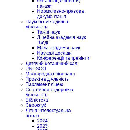
Організація роботи,
накази
Нормативно-правова
документація
Науково-методична
діяльність
Тижні наук
Ліцейна академія наук
"Вєді"
Мала академія наук
Наукові досліди
Конференції та тренінги
Дитячий ботанічний сад
UNESCO
Міжнародна співпраця
Проєктна діяльність
Парламент ліцею
Спортивно-оздоровча
діяльність
Бібліотека
Євроклуб
Літня інтелектуальна
школа
2024
2023