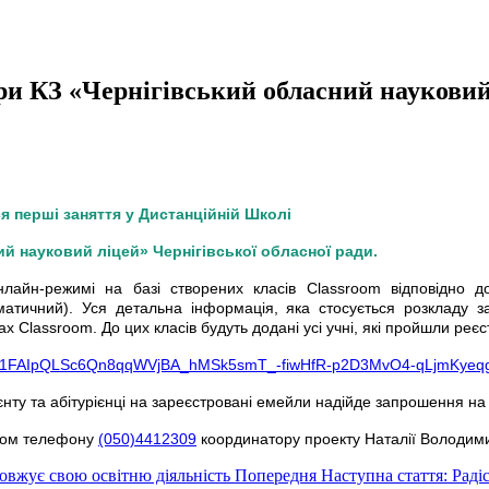
ри КЗ «Чернігівський обласний науковий
я перші заняття у Дистанційній Школі
й науковий ліцей» Чернігівської обласної ради.
нлайн-режимі на базі створених класів Classroom відповідно д
матичний). Уся детальна інформація, яка стосується розкладу за
х Classroom. До цих класів будуть додані усі учні, які пройшли ре
/d/e/1FAIpQLSc6Qn8qqWVjBA_hMSk5smT_-fiwHfR-p2D3MvO4-qLjmKyeqg
єнту та абітурієнці на зареєстровані емейли надійде запрошення н
ером телефону
(050)4412309
координатору проекту Наталії Володимир
овжує свою освітню діяльність
Попередня
Наступна стаття: Раді