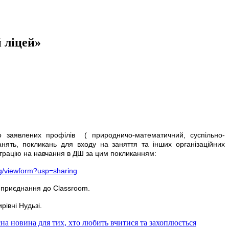
 ліцей»
о заявлених профілів ( природничо-математичний, суспільно-
нять, покликань для входу на заняття та інших організаційних
єстрацію на навчання в ДШ за цим покликанням:
/viewform?usp=sharing
а приєднання до Classroom.
івні Нудьзі.
сна новина для тих, хто любить вчитися та захоплюється