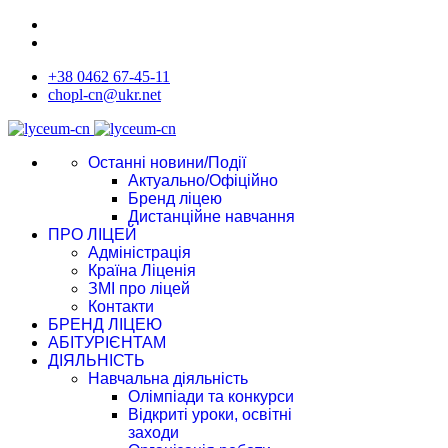
+38 0462 67-45-11
chopl-cn@ukr.net
Останні новини/Події
Актуально/Офіційно
Бренд ліцею
Дистанційне навчання
ПРО ЛІЦЕЙ
Адміністрація
Країна Ліценія
ЗМІ про ліцей
Контакти
БРЕНД ЛІЦЕЮ
АБІТУРІЄНТАМ
ДІЯЛЬНІСТЬ
Навчальна діяльність
Олімпіади та конкурси
Відкриті уроки, освітні
заходи