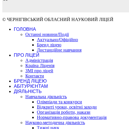
© ЧЕРНІГІВСЬКИЙ ОБЛАСНИЙ НАУКОВИЙ ЛІЦЕЙ
ГОЛОВНА
Останні новини/Події
Актуально/Офіційно
Бренд ліцею
Дистанційне навчання
ПРО ЛІЦЕЙ
Адміністрація
Країна Ліценія
ЗМІ про ліцей
Контакти
БРЕНД ЛІЦЕЮ
АБІТУРІЄНТАМ
ДІЯЛЬНІСТЬ
Навчальна діяльність
Олімпіади та конкурси
Відкриті уроки, освітні заходи
Організація роботи, накази
Нормативно-правова документація
Науково-методична діяльність
Тижні наук