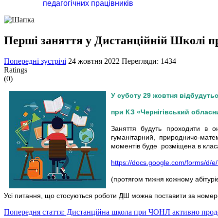
педагогічних працівників
Перші заняття у Дистанційній Школі п
Попередні зустрічі
24 жовтня 2022
Перегляди: 1434
Ratings
(0)
У суботу 29 жовтня відбудутьс
при КЗ «Чернігівський обласни
Заняття будуть проходити в о
гуманітарний, природничо-мате
моментів буде розміщена в класа
https://docs.google.com/forms
(протягом тижня кожному абітурі
Усі питання, що стосуються роботи ДШ можна поставити за ном
Попередня стаття: Дистанційна школа при ЧОНЛ активно прод