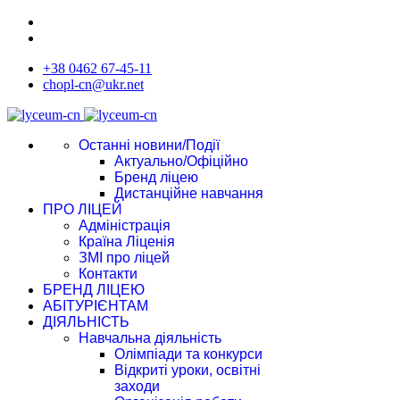
+38 0462 67-45-11
chopl-cn@ukr.net
Останні новини/Події
Актуально/Офіційно
Бренд ліцею
Дистанційне навчання
ПРО ЛІЦЕЙ
Адміністрація
Країна Ліценія
ЗМІ про ліцей
Контакти
БРЕНД ЛІЦЕЮ
АБІТУРІЄНТАМ
ДІЯЛЬНІСТЬ
Навчальна діяльність
Олімпіади та конкурси
Відкриті уроки, освітні
заходи