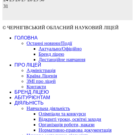
31
© ЧЕРНІГІВСЬКИЙ ОБЛАСНИЙ НАУКОВИЙ ЛІЦЕЙ
ГОЛОВНА
Останні новини/Події
Актуально/Офіційно
Бренд ліцею
Дистанційне навчання
ПРО ЛІЦЕЙ
Адміністрація
Країна Ліценія
ЗМІ про ліцей
Контакти
БРЕНД ЛІЦЕЮ
АБІТУРІЄНТАМ
ДІЯЛЬНІСТЬ
Навчальна діяльність
Олімпіади та конкурси
Відкриті уроки, освітні заходи
Організація роботи, накази
Нормативно-правова документація