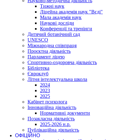
Науково-методична діяльність
Тижні наук
Ліцейна академія наук "Вєді"
Мала академія наук
Наукові досліди
Конференції та тренінги
Дитячий ботанічний сад
UNESCO
Міжнародна співпраця
Проєктна діяльність
Парламент ліцею
Спортивно-оздоровча діяльність
Бібліотека
Євроклуб
Літня інтелектуальна школа
2024
2023
2025
Кабінет психолога
Інноваційна діяльність
Нормативні документи
Позакласна діяльність
2025-2026 н.р.
Публікаційна діяльність
ОФІЦІЙНО