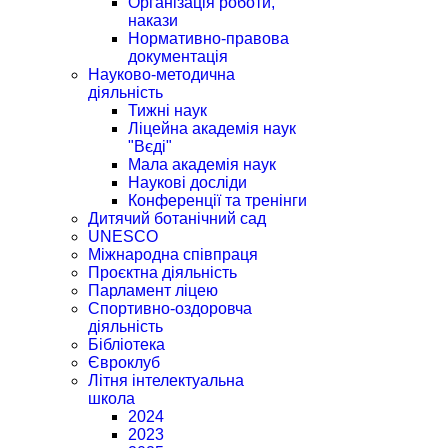
Організація роботи,
накази
Нормативно-правова
документація
Науково-методична
діяльність
Тижні наук
Ліцейна академія наук
"Вєді"
Мала академія наук
Наукові досліди
Конференції та тренінги
Дитячий ботанічний сад
UNESCO
Міжнародна співпраця
Проєктна діяльність
Парламент ліцею
Спортивно-оздоровча
діяльність
Бібліотека
Євроклуб
Літня інтелектуальна
школа
2024
2023