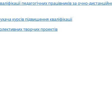
аліфікації педагогічних працівників за очно-дистанці
хача курсів підвищення кваліфікації
колективних творчих проектів
оложення про атестацію педагогічних працівників