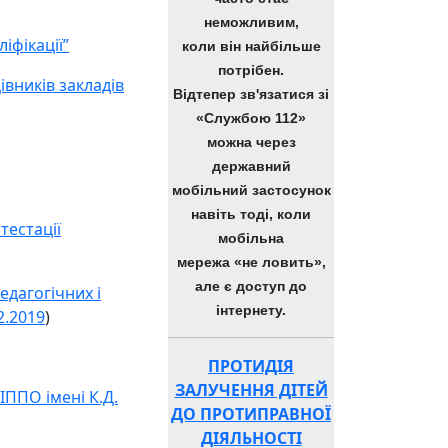
неможливим,
іфікації”
коли він найбільше
потрібен.
вників закладів
Відтепер зв'язатися зі
«Службою 112»
можна через
державний
мобільний застосунок
навіть тоді, коли
тестації
мобільна
мережа «не ловить»,
але є доступ до
едагогічних і
інтернету.
2.2019
)
ПРОТИДІЯ
ЗАЛУЧЕННЯ ДІТЕЙ
ІППО імені К.Д.
ДО ПРОТИПРАВНОЇ
ДІЯЛЬНОСТІ