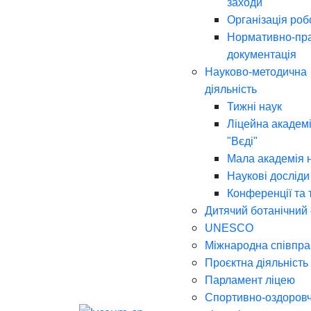
заходи
Організація роб
Нормативно-пр
документація
Науково-методична
діяльність
Тижні наук
Ліцейна академі
"Вєді"
Мала академія 
Наукові досліди
Конференції та 
Дитячий ботанічний
UNESCO
Міжнародна співпра
Проєктна діяльність
Парламент ліцею
Спортивно-оздоров