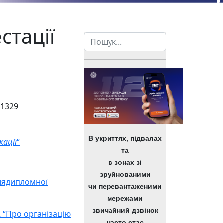
стації
Пошук
 1329
В укриттях, підвалах
кації
“
та
в зонах зі
зруйнованими
слядипломної
чи перевантаженими
мережами
звичайний дзвінок
2 “Про організацію
часто стає