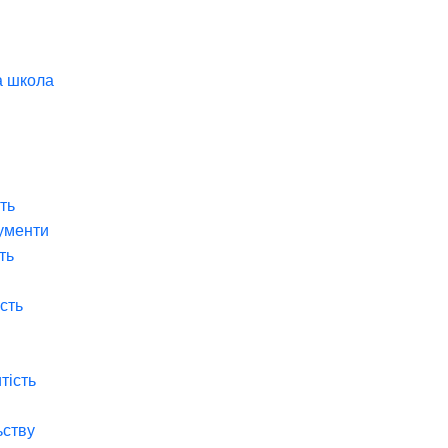
а школа
ть
ументи
ть
ість
тість
ьству