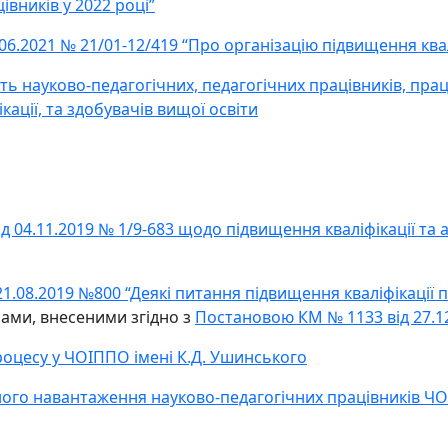
івників у 2022 році”
06.2021 № 21/01-12/419 “Про організацію підвищення квал
науково-педагогічних, педагогічних працівників, праці
ації, та здобувачів вищої освіти
ід 04.11.2019 № 1/9-683 щодо підвищення кваліфікації та а
21.08.2019 №800 “Деякі питання підвищення кваліфікації п
нами, внесеними згідно з
Постановою КМ № 1133 від 27.1
оцесу у ЧОІППО імені К.Д. Ушинського
ного навантаження науково-педагогічних працівників ЧО