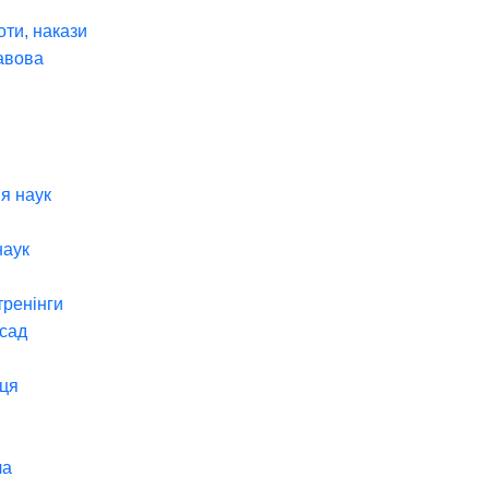
оти, накази
авова
я наук
наук
тренінги
 сад
ця
ча