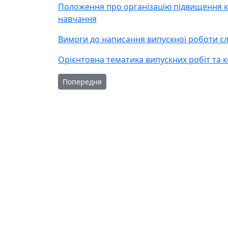
Положення про організацію підвищення кв
навчання
Вимоги до написання випускної роботи слу
Орієнтовна тематика випускних робіт та 
Попередня стаття: Наказ про затвердження П
Попередня