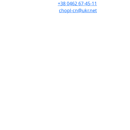
+38 0462 67-45-11
chopl-cn@ukr.net