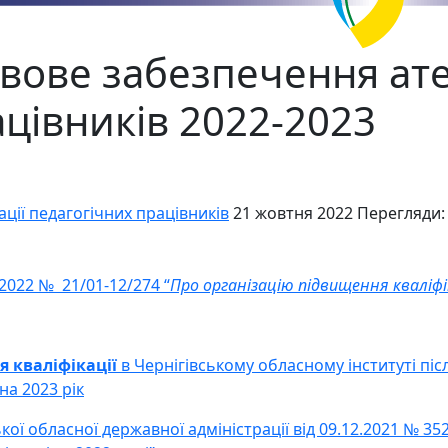
ове забезпечення ате
ацівників 2022-2023
ії педагогічних працівників
21 жовтня 2022
Перегляди:
2022 № 21/01-12/274 “
Про організацію
підвищення кваліфі
 кваліфікації
в Чернігівському обласному інституті пі
на 2023 рік
ької обласної державної адміністрації від 09.12.2021 № 35