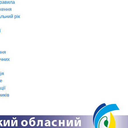
правила
ження
льний рік
ї
ння
ічних
ія
е
ції
ників