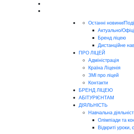
Останні новини/Поді
Актуально/Офіц
Бренд ліцею
Дистанційне на
ПРО ЛІЦЕЙ
Адміністрація
Країна Ліценія
ЗМІ про ліцей
Контакти
БРЕНД ЛІЦЕЮ
АБІТУРІЄНТАМ
ДІЯЛЬНІСТЬ
Навчальна діяльніст
Олімпіади та ко
Відкриті уроки, 