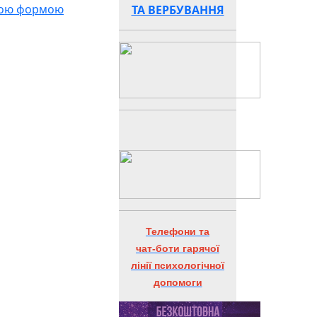
йною формою
ТА ВЕРБУВАННЯ
Телефони та
чат-боти гарячої
лінії психологічної
допомоги