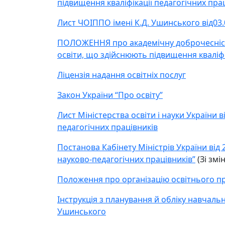
підвищення кваліфікації педагогічних прац
Лист ЧОІППО імені К.Д. Ушинського від03.
ПОЛОЖЕННЯ про академічну доброчесність 
освіти, що здійснюють підвищення кваліфік
Ліцензія надання освітніх послуг
Закон України “Про освіту”
Лист Міністерства освіти і науки України в
педагогічних працівників
Постанова Кабінету Міністрів України від 
науково-педагогічних працівників”
(Зі змі
Положення про організацію освітнього пр
Інструкція з планування й обліку навчаль
Ушинського