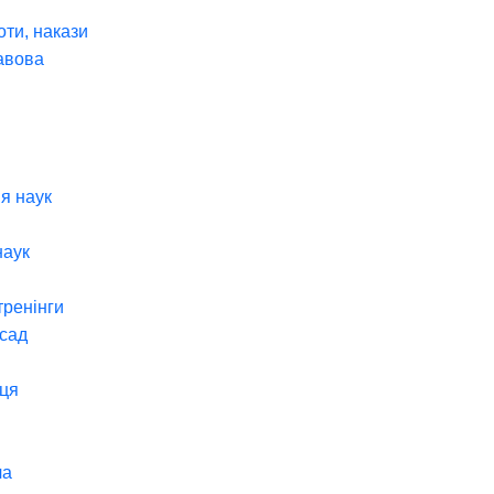
оти, накази
авова
я наук
наук
тренінги
 сад
ця
ча