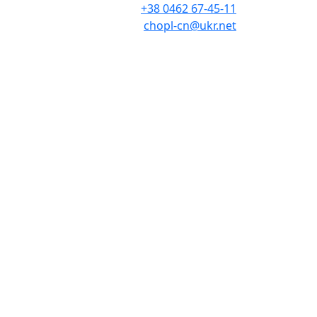
+38 0462 67-45-11
chopl-cn@ukr.net