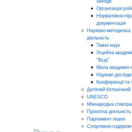
заходи
Організація роб
Нормативно-пр
документація
Науково-методична
діяльність
Тижні наук
Ліцейна академі
"Вєді"
Мала академія 
Наукові досліди
Конференції та 
Дитячий ботанічний
UNESCO
Міжнародна співпра
Проєктна діяльність
Парламент ліцею
Спортивно-оздоров