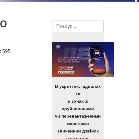
ро
Пошук
 595
023 навчальний рік
В укриттях, підвалах
та
в зонах зі
зруйнованими
чи перевантаженими
мережами
звичайний дзвінок
часто стає