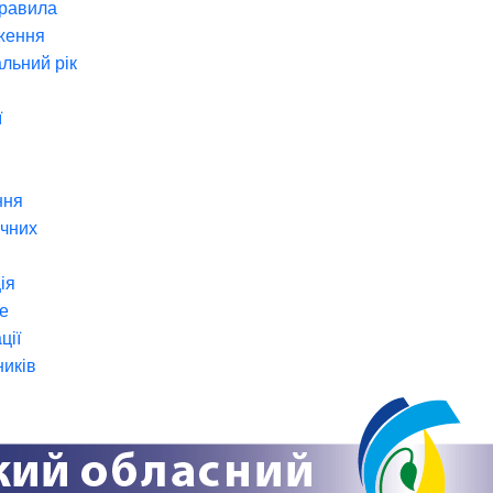
правила
ження
льний рік
ї
ння
ічних
ія
е
ції
ників