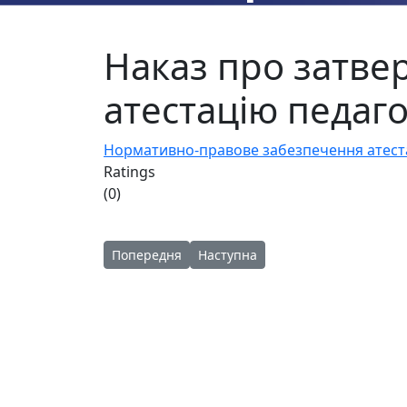
Наказ про затв
атестацію педаго
Нормативно-правове забезпечення атестац
Ratings
(0)
Попередня стаття: Про створення атестаційної 
Наступна стаття: Нормативно-пр
Попередня
Наступна