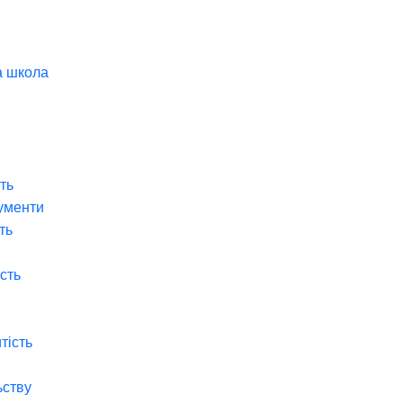
а школа
ть
ументи
ть
ість
тість
ьству