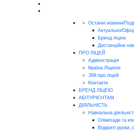
Останні новини/Поді
Актуально/Офіц
Бренд ліцею
Дистанційне на
ПРО ЛІЦЕЙ
Адміністрація
Країна Ліценія
ЗМІ про ліцей
Контакти
БРЕНД ЛІЦЕЮ
АБІТУРІЄНТАМ
ДІЯЛЬНІСТЬ
Навчальна діяльніст
Олімпіади та ко
Відкриті уроки, 