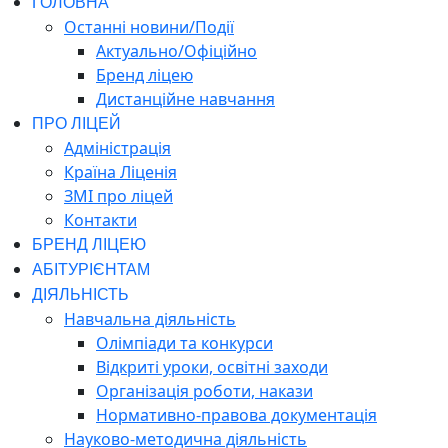
ГОЛОВНА
Останні новини/Події
Актуально/Офіційно
Бренд ліцею
Дистанційне навчання
ПРО ЛІЦЕЙ
Адміністрація
Країна Ліценія
ЗМІ про ліцей
Контакти
БРЕНД ЛІЦЕЮ
АБІТУРІЄНТАМ
ДІЯЛЬНІСТЬ
Навчальна діяльність
Олімпіади та конкурси
Відкриті уроки, освітні заходи
Організація роботи, накази
Нормативно-правова документація
Науково-методична діяльність