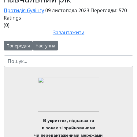
Протидія булінгу
09 листопада 2023
Перегляди: 570
Ratings
(0)
Завантажити
Попередня стаття: Про повноваження та права Уповноважен
Наступна стаття: ПОРЯДОК реагування на випадки
Попередня
Наступна
Пошук
В укриттях, підвалах та
в зонах зі зруйнованими
чи перевантаженими мережами