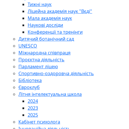
Тижні наук
Ліцейна академія наук "Вєді"
Мала академія наук
Наукові досліди
Конференції та тренінги
Дитячий ботанічний сад
UNESCO
Міжнародна співпраця
Проєктна діяльність
Парламент ліцею
Спортивно-оздоровча діяльність
Бібліотека
Євроклуб
Літня інтелектуальна школа
2024
2023
2025
Кабінет психолога
Інноваційна діяльність