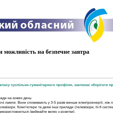
ти можливість на безпечне завтра
класу суспільно-гуманітарного профілю, закликає зберігати п
ради на кожен день:
ючі лампи. Вони споживають у 3-5 разів менше електроенергії, ніж
елевізори. Комп'ютери та деякі інші прилади (телевізори, hi-fi сис
використовуються (виймайте вилку з розетки).