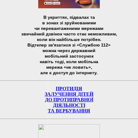
В укриттях, підвалах та
в зонах зі зруйнованими
чи перевантаженими мережами
звичайний дзвінок часто стає неможливим,
коли він найбільше потрібен.
Відтепер зв'язатися зі «Службою 112»
можна через державний
мобільний застосунок
навіть тоді, коли мобільна
мережа «не ловить»,
але є доступ до інтернету.
ПРОТИДІЯ
ЗАЛУЧЕННЯ ДІТЕЙ
ДО ПРОТИПРАВНОЇ
ДІЯЛЬНОСТІ
ТА ВЕРБУВАННЯ