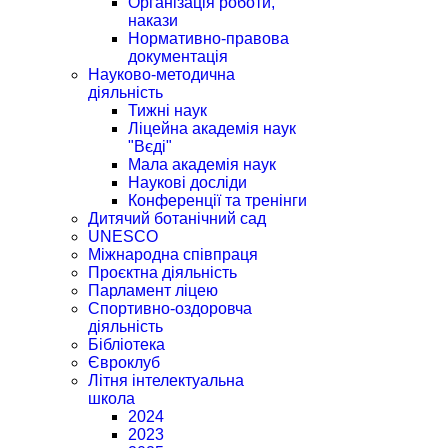
Організація роботи,
накази
Нормативно-правова
документація
Науково-методична
діяльність
Тижні наук
Ліцейна академія наук
"Вєді"
Мала академія наук
Наукові досліди
Конференції та тренінги
Дитячий ботанічний сад
UNESCO
Міжнародна співпраця
Проєктна діяльність
Парламент ліцею
Спортивно-оздоровча
діяльність
Бібліотека
Євроклуб
Літня інтелектуальна
школа
2024
2023