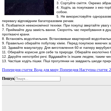
3. Сортуйте сміття. Окремо зібра
4. Ходіть за покупками з еко-тор
собою.
5. Не використовуйте одноразове
перевагу відповідним багаторазовим речам.
6. Позбавтеся неекономічної техніки. При покупці звертайте увагу
7. Приймайте душ замість ванни. Скоротіть час перебування в душ
протікаючі крани.
8. Встановіть водолічильник. Встановивши квартирний водолічильн
9. Правильно обирайте побутову хімію. Перед покупкою миючих засо
10. Здавайте макулатуру. Для виготовлення 60 кг паперу вирубують
11. Обирайте корисне для себе та природи. Обирайте екологічно б
12. Даруйте непотрібні речі. Віддавайте їх іншим людям, таким чи
13. Частіше ходіть пішки. Піші прогулянки не завдають шкоди прир
Попередня стаття: Вода для миру
Попередня
Наступна стаття: 2
Пошук