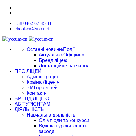
+38 0462 67-45-11
chopl-cn@ukr.net
Останні новини/Події
Актуально/Офіційно
Бренд ліцею
Дистанційне навчання
ПРО ЛІЦЕЙ
Адміністрація
Країна Ліценія
ЗМІ про ліцей
Контакти
БРЕНД ЛІЦЕЮ
АБІТУРІЄНТАМ
ДІЯЛЬНІСТЬ
Навчальна діяльність
Олімпіади та конкурси
Відкриті уроки, освітні
заходи