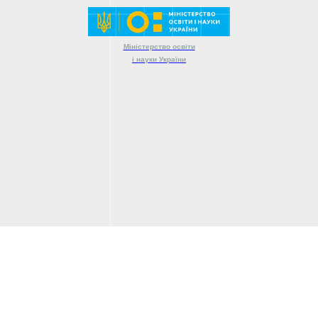
Міністерство
освіти
і науки
України