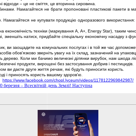
ні відходи – це не сміття, це вторинна сировина.
бинами. Намагайтеся не брати пропоновані пластикові пакети в магаз
. Намагайтеся не купувати продукцію одноразового використання: по
 на економічність техніки (маркування А, А+, Energy Star), таким ч
і, зменшіть натиск, придбайте спеціальну економічну насадку з фун
ик, ви заощадите на комунальних послугах і в той же час допоможе
бів обов'язково зверніть увагу на їх склад, зазначений на упаковці
 дерево. Коли ми бачимо величезні ділянки вирубок, нам шкода лісу,
езпечні продукти, вирощені без застосування добрив і пестицидів.
ном ви даєте друге життя речам, які будуть приносити користь.
оді і приносять користь вашому здоров'ю.
https://www.facebook.com/chopl.lyceum/videos/1178122969842987/
0 березня – Всесвітній день Землі!
Наступна