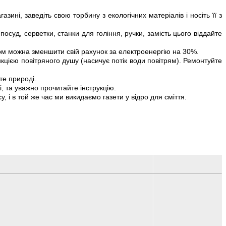
ині, заведіть свою торбину з екологічних матеріалів і носіть її з
суд, серветки, станки для гоління, ручки, замість цього віддайте
ином можна зменшити свій рахунок за електроенергію на 30%.
кцією повітряного душу (насичує потік води повітрям). Ремонтуйте
те природі.
, та уважно прочитайте інструкцію.
 і в той же час ми викидаємо газети у відро для сміття.