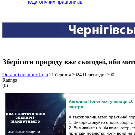
педагогічних працівників
Зберігати природу вже сьогодні, аби ма
Останні новини/Події
21 березня 2024
Перегляди: 700
Ratings
(0)
Ангеліна Попелюх, учениця 10 
завтра.
А також залишаємо практичні по
1. Використовуйте енергозберіга
2. Вимикайте на ніч комп'ютер, т
прилади повністю, коли вони не 