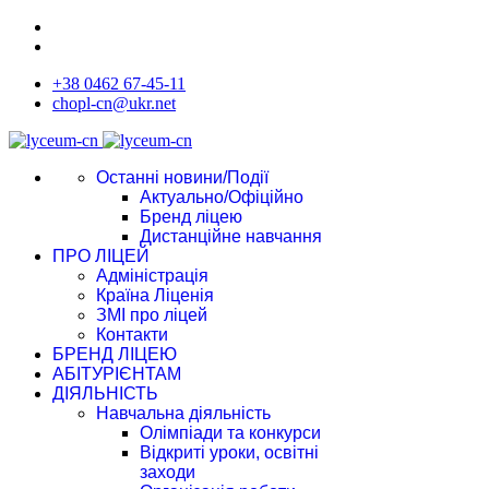
+38 0462 67-45-11
chopl-cn@ukr.net
Останні новини/Події
Актуально/Офіційно
Бренд ліцею
Дистанційне навчання
ПРО ЛІЦЕЙ
Адміністрація
Країна Ліценія
ЗМІ про ліцей
Контакти
БРЕНД ЛІЦЕЮ
АБІТУРІЄНТАМ
ДІЯЛЬНІСТЬ
Навчальна діяльність
Олімпіади та конкурси
Відкриті уроки, освітні
заходи