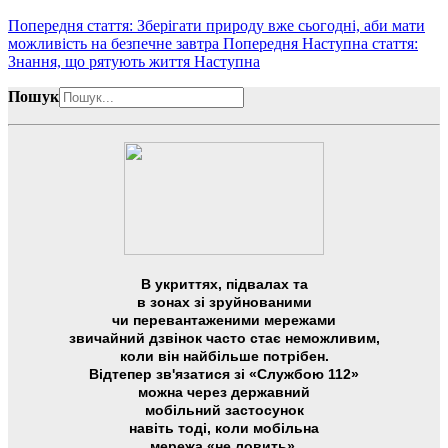
Попередня стаття: Зберігати природу вже сьогодні, аби мати
можливість на безпечне завтра
Попередня
Наступна стаття:
Знання, що рятують життя
Наступна
Пошук
В укриттях, підвалах та
в зонах зі зруйнованими
чи перевантаженими мережами
звичайний дзвінок часто стає неможливим,
коли він найбільше потрібен.
Відтепер зв'язатися зі «Службою 112»
можна через державний
мобільний застосунок
навіть тоді, коли мобільна
мережа «не ловить»,