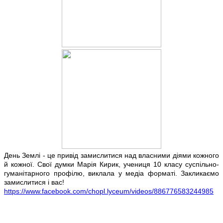
День Землі - це привід замислитися над власними діями кожного
й кожної. Свої думки Марія Кирик, учениця 10 класу суспільно-
гуманітарного профілю, виклала у медіа форматі. Закликаємо
замислитися і вас!
https://www.facebook.com/chopl.lyceum/videos/886776583244985