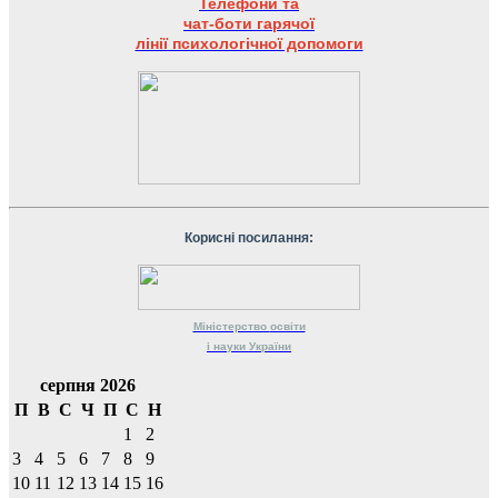
Телефони та
чат-боти гарячої
лінії психологічної допомоги
Корисні посилання:
Міністерство
освіти
і науки
України
серпня 2026
П
В
С
Ч
П
С
Н
1
2
3
4
5
6
7
8
9
10
11
12
13
14
15
16