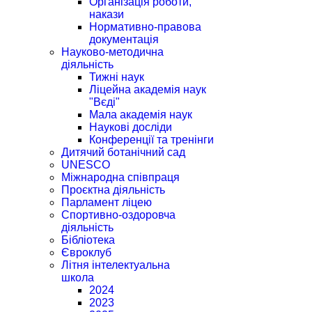
Організація роботи,
накази
Нормативно-правова
документація
Науково-методична
діяльність
Тижні наук
Ліцейна академія наук
"Вєді"
Мала академія наук
Наукові досліди
Конференції та тренінги
Дитячий ботанічний сад
UNESCO
Міжнародна співпраця
Проєктна діяльність
Парламент ліцею
Спортивно-оздоровча
діяльність
Бібліотека
Євроклуб
Літня інтелектуальна
школа
2024
2023