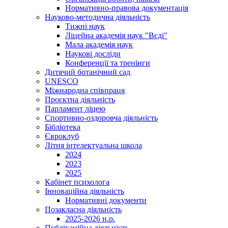
Нормативно-правова документація
Науково-методична діяльність
Тижні наук
Ліцейна академія наук "Вєді"
Мала академія наук
Наукові досліди
Конференції та тренінги
Дитячий ботанічний сад
UNESCO
Міжнародна співпраця
Проєктна діяльність
Парламент ліцею
Спортивно-оздоровча діяльність
Бібліотека
Євроклуб
Літня інтелектуальна школа
2024
2023
2025
Кабінет психолога
Інноваційна діяльність
Нормативні документи
Позакласна діяльність
2025-2026 н.р.
Публікаційна діяльність