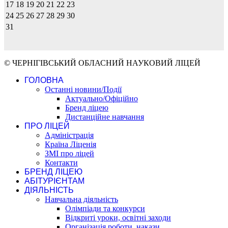
17
18
19
20
21
22
23
24
25
26
27
28
29
30
31
© ЧЕРНІГІВСЬКИЙ ОБЛАСНИЙ НАУКОВИЙ ЛІЦЕЙ
ГОЛОВНА
Останні новини/Події
Актуально/Офіційно
Бренд ліцею
Дистанційне навчання
ПРО ЛІЦЕЙ
Адміністрація
Країна Ліценія
ЗМІ про ліцей
Контакти
БРЕНД ЛІЦЕЮ
АБІТУРІЄНТАМ
ДІЯЛЬНІСТЬ
Навчальна діяльність
Олімпіади та конкурси
Відкриті уроки, освітні заходи
Організація роботи, накази