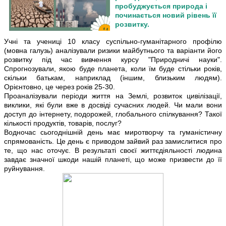
пробуджується природа і
починається новий рівень її
розвитку.
Учні та учениці 10 класу суспільно-гуманітарного профілю
(мовна галузь) аналізували ризики майбутнього та варіанти його
розвитку під час вивчення курсу "Природничі науки".
Спрогнозували, якою буде планета, коли їм буде стільки років,
скільки батькам, наприклад (іншим, близьким людям).
Орієнтовно, це через років 25-30.
Проаналізували періоди життя на Землі, розвиток цивілізації,
виклики, які були вже в досвіді сучасних людей. Чи мали вони
доступ до інтернету, подорожей, глобального спілкування? Такої
кількості продуктів, товарів, послуг?
Водночас сьогоднішній день має миротворчу та гуманістичну
спрямованість. Це день є приводом зайвий раз замислитися про
те, що нас оточує. В результаті своєї життєдіяльності людина
завдає значної шкоди нашій планеті, що може призвести до її
руйнування.