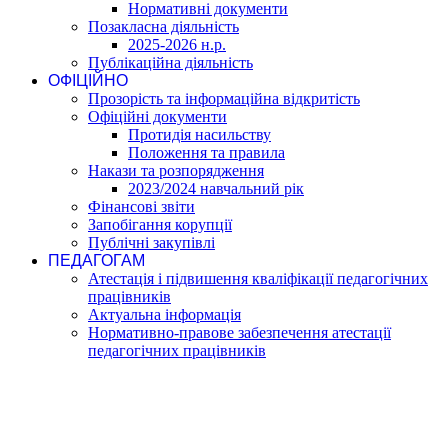
Нормативні документи
Позакласна діяльність
2025-2026 н.р.
Публікаційна діяльність
ОФІЦІЙНО
Прозорість та інформаційна відкритість
Офіційні документи
Протидія насильству
Положення та правила
Накази та розпорядження
2023/2024 навчальний рік
Фінансові звіти
Запобігання корупції
Публічні закупівлі
ПЕДАГОГАМ
Атестація і підвишення кваліфікації педагогічних
працівників
Актуальна інформація
Нормативно-правове забезпечення атестації
педагогічних працівників