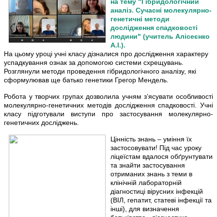
на тему "Гібридологічний
аналіз.
Сучасні молекулярно-
генетичні методи
дослідження спадковості
людини" (учитель Алісеєнко
А.І.).
На цьому уроці учні класу дізналися про дослідження характеру
успадкування ознак за допомогою системи схрещувань.
Розглянули методи проведення гібридологічного аналізу, які
сформулював ще батько генетики Грегор Мендель.
Робота у творчих групах дозволила учням з’ясувати особливості
молекулярно-генетичних методів дослідження спадковості.
Учні
класу підготували виступи про застосування молекулярно-
генетичних досліджень.
Цінність знань – уміння їх
застосовувати! Під час уроку
ліцеїстам вдалося обґрунтувати
та знайти застосування
отриманих знань з теми в
клінічній лабораторній
діагностиці вірусних інфекцій
(ВІЛ, гепатит, статеві інфекції та
інші), для визначення