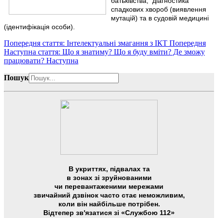
батьківства, діагностика
спадкових хвороб (виявлення
мутацій) та в судовій медицині
(ідентифікація особи).
Попередня стаття: Інтелектуальні змагання з ІКТ
Попередня
Наступна стаття: Що я знатиму? Що я буду вміти? Де зможу
працювати?
Наступна
Пошук
В укриттях, підвалах та
в зонах зі зруйнованими
чи перевантаженими мережами
звичайний дзвінок часто стає неможливим,
коли він найбільше потрібен.
Відтепер зв'язатися зі «Службою 112»