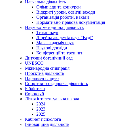
Навчальна діяльність
Олімпіади та конкурси
Відкриті уроки, освітні заходи
Організація роботи, накази
Нормативно-правова документація
Науково-методична діяльність
Тижні наук
Ліцейна академія наук "Вєді"
Мала академія наук
Наукові досліди
Конференції та тренінги
Дитячий ботанічний сад
UNESCO
Міжнародна співпраця
Проєктна діяльність
Парламент ліцею
Спортивно-оздоровча діяльність
Бібліотека
Євроклуб
Літня інтелектуальна школа
2024
2023
2025
Кабінет психолога
Інноваційна діяльність