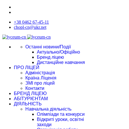
+38 0462 67-45-11
chopl-cn@ukr.net
Останні новини/Події
Актуально/Офіційно
Бренд ліцею
Дистанційне навчання
ПРО ЛІЦЕЙ
Адміністрація
Країна Ліценія
ЗМІ про ліцей
Контакти
БРЕНД ЛІЦЕЮ
АБІТУРІЄНТАМ
ДІЯЛЬНІСТЬ
Навчальна діяльність
Олімпіади та конкурси
Відкриті уроки, освітні
заходи