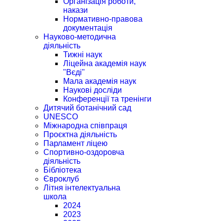
Організація роботи,
накази
Нормативно-правова
документація
Науково-методична
діяльність
Тижні наук
Ліцейна академія наук
"Вєді"
Мала академія наук
Наукові досліди
Конференції та тренінги
Дитячий ботанічний сад
UNESCO
Міжнародна співпраця
Проєктна діяльність
Парламент ліцею
Спортивно-оздоровча
діяльність
Бібліотека
Євроклуб
Літня інтелектуальна
школа
2024
2023