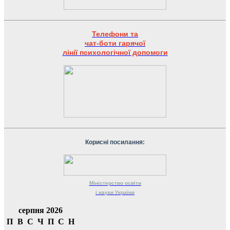
Телефони та
чат-боти гарячої
лінії психологічної допомоги
Корисні посилання:
Міністерство
освіти
і науки
України
серпня 2026
П
В
С
Ч
П
С
Н