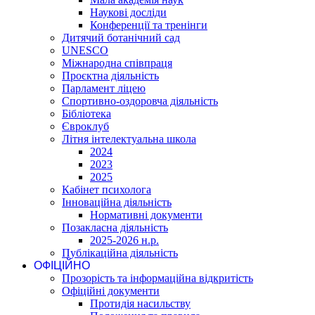
Наукові досліди
Конференції та тренінги
Дитячий ботанічний сад
UNESCO
Міжнародна співпраця
Проєктна діяльність
Парламент ліцею
Спортивно-оздоровча діяльність
Бібліотека
Євроклуб
Літня інтелектуальна школа
2024
2023
2025
Кабінет психолога
Інноваційна діяльність
Нормативні документи
Позакласна діяльність
2025-2026 н.р.
Публікаційна діяльність
ОФІЦІЙНО
Прозорість та інформаційна відкритість
Офіційні документи
Протидія насильству