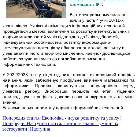
олімпіади з ІКТ.
В інтелектуальному змаганні
взяли участь 4 учні 10-11-х
класів ліцею. Учнівські олімпіади з інформаційних технологій
проводяться з метою: виявлення та розвитку інтелектуальних і
творчих можливостей учнів відповідно до їхніх здібностей,
індивідуальних особливостей; розвитку інформаційно-
інтелектуального потенціалу обдарованої молоді; розвитку в
учнів аналітичного й творчого мислення, навичок дослідницької
роботи; залучення учнів до поглибленого вивчення
інформаційних технологій.
У 2022/2023 н.р. у ліцеї відкрито техніко-технологічний профіль
навчання, який забезпечує профільне вивчення математики та
інформатики. Профіль користується популярністю серед
учнівства регіону. Виборовши першість на етапі ліцейних
олімпіад, учні профілю довели свою конкурентність та міцні
знання.
Бажаємо нових перемог у царині інформаційних технологій.
Попередня стаття: Економіка - наука розвитку та успіху!
Попередня
Наступна стаття: Цінність знань – уміння їх
застосувати!
Наступна