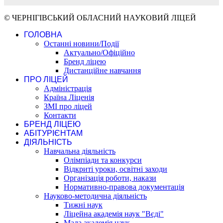
© ЧЕРНІГІВСЬКИЙ ОБЛАСНИЙ НАУКОВИЙ ЛІЦЕЙ
ГОЛОВНА
Останні новини/Події
Актуально/Офіційно
Бренд ліцею
Дистанційне навчання
ПРО ЛІЦЕЙ
Адміністрація
Країна Ліценія
ЗМІ про ліцей
Контакти
БРЕНД ЛІЦЕЮ
АБІТУРІЄНТАМ
ДІЯЛЬНІСТЬ
Навчальна діяльність
Олімпіади та конкурси
Відкриті уроки, освітні заходи
Організація роботи, накази
Нормативно-правова документація
Науково-методична діяльність
Тижні наук
Ліцейна академія наук "Вєді"
Мала академія наук