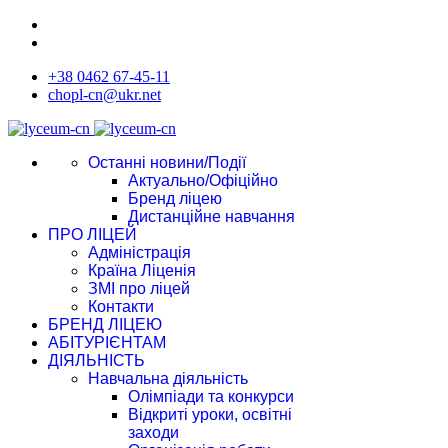
+38 0462 67-45-11
chopl-cn@ukr.net
Останні новини/Події
Актуально/Офіційно
Бренд ліцею
Дистанційне навчання
ПРО ЛІЦЕЙ
Адміністрація
Країна Ліценія
ЗМІ про ліцей
Контакти
БРЕНД ЛІЦЕЮ
АБІТУРІЄНТАМ
ДІЯЛЬНІСТЬ
Навчальна діяльність
Олімпіади та конкурси
Відкриті уроки, освітні
заходи