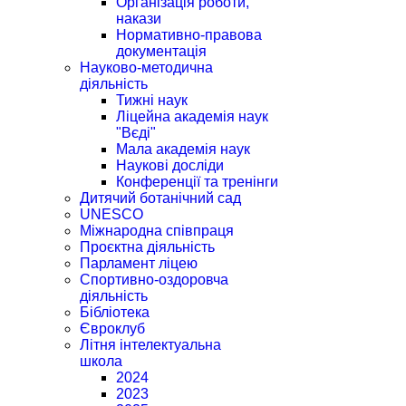
Організація роботи,
накази
Нормативно-правова
документація
Науково-методична
діяльність
Тижні наук
Ліцейна академія наук
"Вєді"
Мала академія наук
Наукові досліди
Конференції та тренінги
Дитячий ботанічний сад
UNESCO
Міжнародна співпраця
Проєктна діяльність
Парламент ліцею
Спортивно-оздоровча
діяльність
Бібліотека
Євроклуб
Літня інтелектуальна
школа
2024
2023