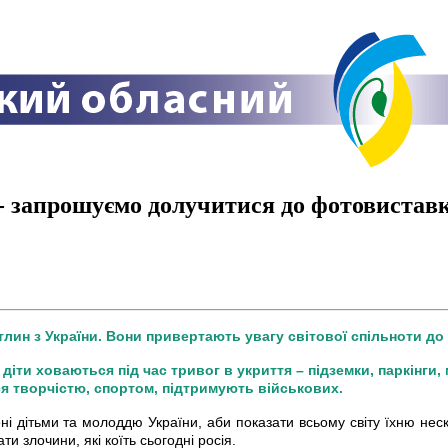
 - запрошуємо долучитися до фотовистав
тлин з України. Вони привертають увагу світової спільноти до 
 діти ховаються під час тривог в укриття – підземки, паркінги
я творчістю, спортом, підтримують військових.
і дітьми та молоддю України, аби показати всьому світу їхню неск
и злочини, які коїть сьогодні росія.