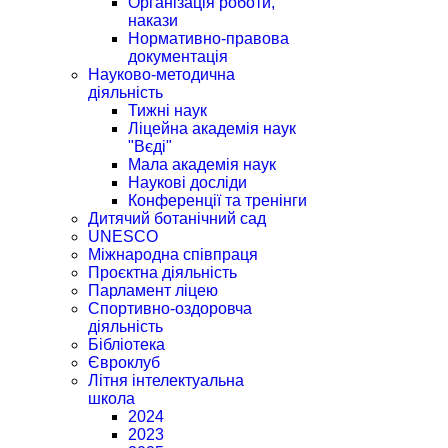
Організація роботи,
накази
Нормативно-правова
документація
Науково-методична
діяльність
Тижні наук
Ліцейна академія наук
"Вєді"
Мала академія наук
Наукові досліди
Конференції та тренінги
Дитячий ботанічний сад
UNESCO
Міжнародна співпраця
Проєктна діяльність
Парламент ліцею
Спортивно-оздоровча
діяльність
Бібліотека
Євроклуб
Літня інтелектуальна
школа
2024
2023