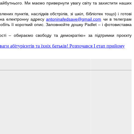
 майбутнього. Ми маємо привернути увагу світу та захистити наших
них пунктів, наслідків обстрілів, зі шкіл, бібліотек тощо) і готові
я на електронну адресу
antoninafedsave@gmail.com
чи в телеграм
обіть її короткий опис. Заповнюйте дошку Padlet – і фотовиставка
ності – обираємо свободу та демократію» за підтримки проєкту
ваги абітурієнтів та їхніх батьків! Розпочався І етап прийому