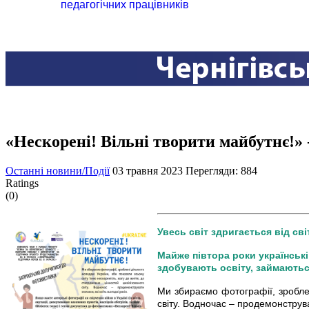
педагогічних працівників
«Нескорені! Вільні творити майбутнє!»
Останні новини/Події
03 травня 2023
Перегляди: 884
Ratings
(0)
Увесь світ здригається від сві
Майже півтора роки українські
здобувають освіту, займаютьс
Ми збираємо фотографії, зроблен
світу. Водночас – продемонструват