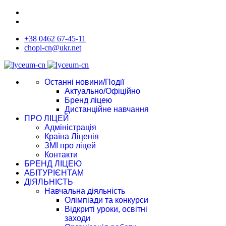
+38 0462 67-45-11
chopl-cn@ukr.net
Останні новини/Події
Актуально/Офіційно
Бренд ліцею
Дистанційне навчання
ПРО ЛІЦЕЙ
Адміністрація
Країна Ліценія
ЗМІ про ліцей
Контакти
БРЕНД ЛІЦЕЮ
АБІТУРІЄНТАМ
ДІЯЛЬНІСТЬ
Навчальна діяльність
Олімпіади та конкурси
Відкриті уроки, освітні
заходи