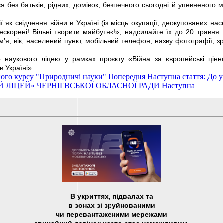
ся без батьків, рідних, домівок, безпечного сьогодні й упевненого
к свідчення війни в Україні (із місць окупації, деокупованих населе
скорені! Вільні творити майбутнє!», надсилайте їх до 20 травн
’я, вік, населений пункт, мобільний телефон, назву фотографії, зр
го наукового ліцею у рамках проєкту «Війна за європейські цін
 Україні».
аного курсу "Природничі науки"
Попередня
Наступна стаття: До у
ИЙ ЛІЦЕЙ» ЧЕРНІГВСЬКОЇ ОБЛАСНОЇ РАДИ
Наступна
В укриттях, підвалах та
в зонах зі зруйнованими
чи перевантаженими мережами
звичайний дзвінок часто стає неможливим,