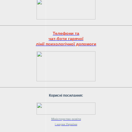
Телефони та
чат-боти гарячої
лінії психологічної допомоги
Корисні посилання:
Міністерство
освіти
і науки
України