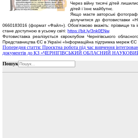
Через війну тисячі дітей лишили
дітей і їхнє майбутнє.
Якщо маєте авторські фотографії я
долучитися до фотовиставки «Не
0660183016 (формат «Файл»). Обов’язково вкажіть: прізвище та ім
стане доступною в усьому світі:
https://bit.ly/3nk0ENw
.
Фотовиставка реалізується євроклубом Чернігівського обласно
Представництва ЄС в Україні «Інформаційна підтримка мереж ЄС в
Попередня стаття: Проєктна робота під час вивчення інтегров
документів до КЗ «ЧЕРНІГІВСЬКИЙ ОБЛАСНИЙ НАУКОВ
Пошук