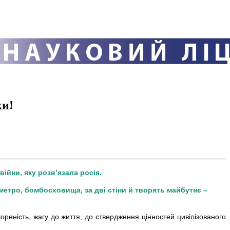
ки!
війни, яку розв’язала росія.
, метро, бомбосховища, за дві стіни й творять майбутнє –
ореність, жагу до життя, до ствердження цінностей цивілізованого