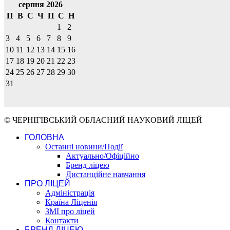
серпня 2026
П
В
С
Ч
П
С
Н
1
2
3
4
5
6
7
8
9
10
11
12
13
14
15
16
17
18
19
20
21
22
23
24
25
26
27
28
29
30
31
© ЧЕРНІГІВСЬКИЙ ОБЛАСНИЙ НАУКОВИЙ ЛІЦЕЙ
ГОЛОВНА
Останні новини/Події
Актуально/Офіційно
Бренд ліцею
Дистанційне навчання
ПРО ЛІЦЕЙ
Адміністрація
Країна Ліценія
ЗМІ про ліцей
Контакти
БРЕНД ЛІЦЕЮ