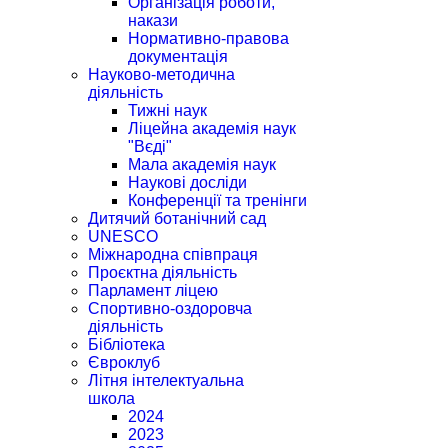
Організація роботи,
накази
Нормативно-правова
документація
Науково-методична
діяльність
Тижні наук
Ліцейна академія наук
"Вєді"
Мала академія наук
Наукові досліди
Конференції та тренінги
Дитячий ботанічний сад
UNESCO
Міжнародна співпраця
Проєктна діяльність
Парламент ліцею
Спортивно-оздоровча
діяльність
Бібліотека
Євроклуб
Літня інтелектуальна
школа
2024
2023