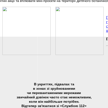
чні акції та втілювати міні-проєкти на території дитячого ботаніч
П
г
с
ш
В укриттях, підвалах та
в зонах зі зруйнованими
чи перевантаженими мережами
звичайний дзвінок часто стає неможливим,
коли він найбільше потрібен.
Відтепер зв'язатися зі «Службою 112»