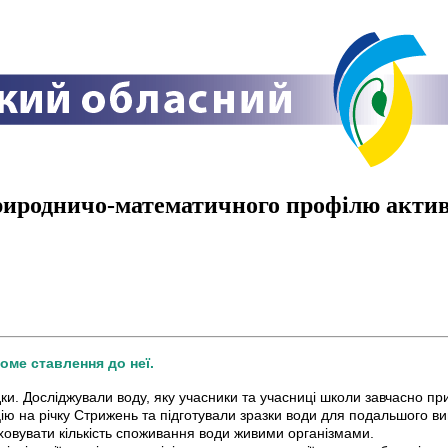
иродничо-математичного профілю актив
доме ставлення до неї.
ки. Досліджували воду, яку учасники та учасниці школи завчасно при
ю на річку Стрижень та підготували зразки води для подальшого вивч
аховувати кількість споживання води живими організмами.