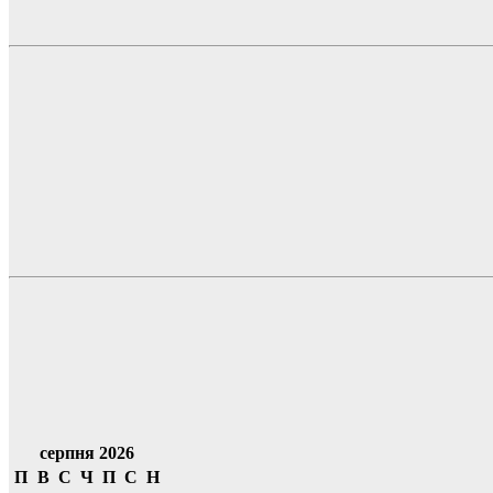
серпня 2026
П
В
С
Ч
П
С
Н