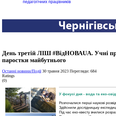
педагогічних працівників
День третій ЛІШ #ВідНОВАUA. Учні пр
паростки майбутнього
Останні новини/Події
30 травня 2023
Перегляди: 684
Ratings
(0)
У фокусі дня - вода та еко-сві
Розпочалися перші наукові розвід
Здійснили дослідницьку експедиці
Під час еко-квесту вчилися розр