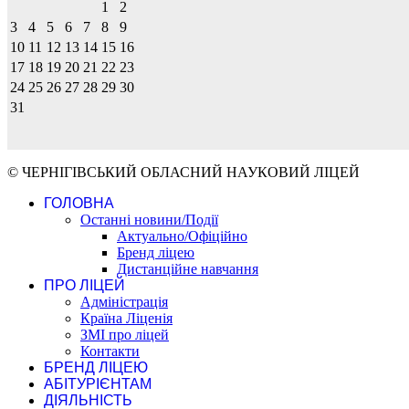
1
2
3
4
5
6
7
8
9
10
11
12
13
14
15
16
17
18
19
20
21
22
23
24
25
26
27
28
29
30
31
© ЧЕРНІГІВСЬКИЙ ОБЛАСНИЙ НАУКОВИЙ ЛІЦЕЙ
ГОЛОВНА
Останні новини/Події
Актуально/Офіційно
Бренд ліцею
Дистанційне навчання
ПРО ЛІЦЕЙ
Адміністрація
Країна Ліценія
ЗМІ про ліцей
Контакти
БРЕНД ЛІЦЕЮ
АБІТУРІЄНТАМ
ДІЯЛЬНІСТЬ