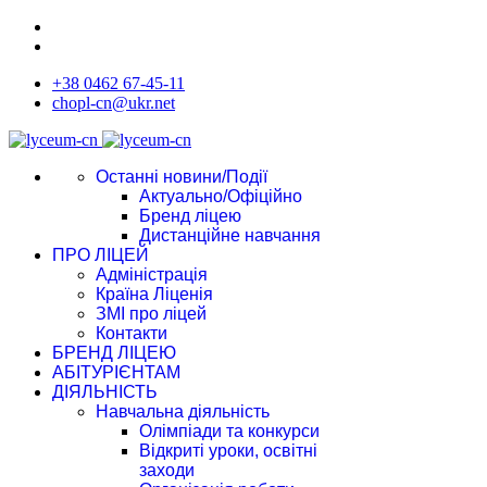
+38 0462 67-45-11
chopl-cn@ukr.net
Останні новини/Події
Актуально/Офіційно
Бренд ліцею
Дистанційне навчання
ПРО ЛІЦЕЙ
Адміністрація
Країна Ліценія
ЗМІ про ліцей
Контакти
БРЕНД ЛІЦЕЮ
АБІТУРІЄНТАМ
ДІЯЛЬНІСТЬ
Навчальна діяльність
Олімпіади та конкурси
Відкриті уроки, освітні
заходи