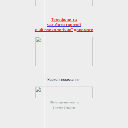
Телефони та
чат-боти гарячої
лінії психологічної допомоги
Корисні посилання:
Міністерство
освіти
і науки
України