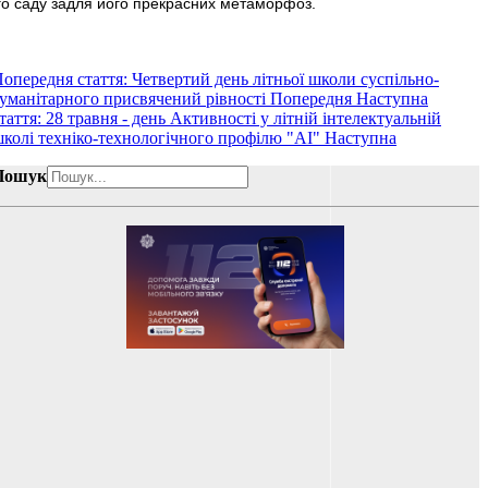
ного саду задля його прекрасних метаморфоз.
опередня стаття: Четвертий день літньої школи суспільно-
уманітарного присвячений рівності
Попередня
Наступна
таття: 28 травня - день Активності у літній інтелектуальній
колі техніко-технологічного профілю "АІ"
Наступна
Пошук