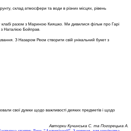
унту, склад атмосфери та води в різних місцях, рівень
інг клабі разом з Мариною Кияшко. Ми дивилися фільм про Гарі
 з Наталією Бойправ.
ування. З Назаром Реєм створити свій унікальний букет з
ювали свої думки щодо важливості деяких предметів і щодо
Авторки Кучинська С. та Погорецька А.
аступна стаття: День "Активізації", 3 червня, для учнівства