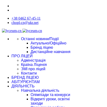
+38 0462 67-45-11
chopl-cn@ukr.net
Останні новини/Події
Актуально/Офіційно
Бренд ліцею
Дистанційне навчання
ПРО ЛІЦЕЙ
Адміністрація
Країна Ліценія
ЗМІ про ліцей
Контакти
БРЕНД ЛІЦЕЮ
АБІТУРІЄНТАМ
ДІЯЛЬНІСТЬ
Навчальна діяльність
Олімпіади та конкурси
Відкриті уроки, освітні
заходи