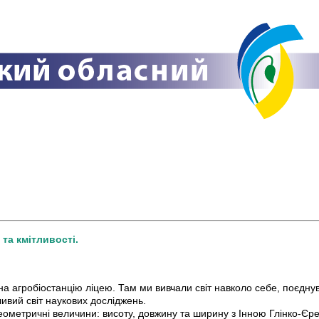
 та кмітливості.
на агробіостанцію ліцею. Там ми вивчали світ навколо себе, поєдн
ивий світ наукових досліджень.
метричні величини: висоту, довжину та ширину з Інною Глінко-Єремк