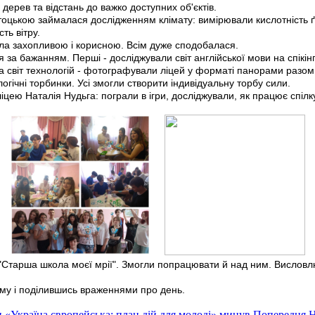
 дерев та відстань до важко доступних об'єктів.
тоцькою займалася дослідженням клімату: вимірювали кислотність ґр
ть вітру.
ла захопливою і корисною. Всім дуже сподобалася.
ся за бажанням. Перші - досліджували світ англійської мови на спік
ла світ технологій - фотографували ліцей у форматі панорами разом
огічні торбинки. Усі змогли створити індивідуальну торбу сили.
цею Наталія Нудьга: пограли в ігри, досліджували, як працює спілк
 "Старша школа моєї мрії". Змогли попрацювати й над ним. Висловл
му і поділившись враженнями про день.
и «Україна європейська: план дій для молоді» минув
Попередня
Н