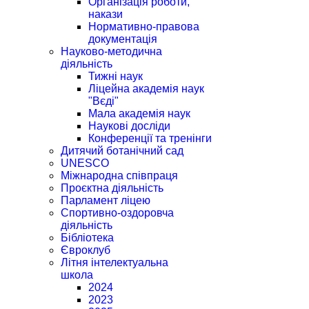
Організація роботи,
накази
Нормативно-правова
документація
Науково-методична
діяльність
Тижні наук
Ліцейна академія наук
"Вєді"
Мала академія наук
Наукові досліди
Конференції та тренінги
Дитячий ботанічний сад
UNESCO
Міжнародна співпраця
Проєктна діяльність
Парламент ліцею
Спортивно-оздоровча
діяльність
Бібліотека
Євроклуб
Літня інтелектуальна
школа
2024
2023