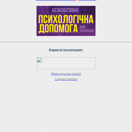
Корисні посилання:
Міністерство
освіти
і науки
України