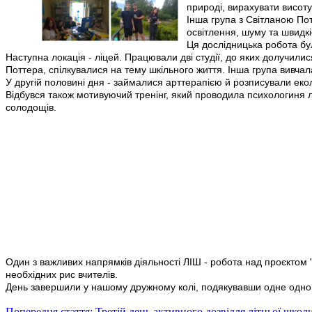
природі, вирахувати висоту
Інша група з Світланою По
освітлення, шуму та швидкіс
Ця дослідницька робота бу
Наступна локація - ліцей. Працювали дві студії, до яких долучили
Поттера, спілкувалися на тему шкільного життя. Інша група вивча
У другій половині дня - займалися арттерапією й розписували екол
Відбувся також мотивуючий тренінг, який проводила психологиня лі
солодощів.
Один з важливих напрямків діяльності ЛІШ - робота над проєктом
необхідних рис вчителів.
День завершили у нашому дружному колі, подякувавши одне одно
Попередня стаття: Третій день активного дозвілля літньої школ