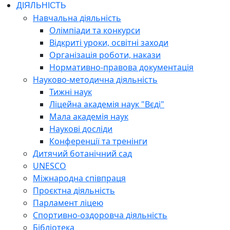
ДІЯЛЬНІСТЬ
Навчальна діяльність
Олімпіади та конкурси
Відкриті уроки, освітні заходи
Організація роботи, накази
Нормативно-правова документація
Науково-методична діяльність
Тижні наук
Ліцейна академія наук "Вєді"
Мала академія наук
Наукові досліди
Конференції та тренінги
Дитячий ботанічний сад
UNESCO
Міжнародна співпраця
Проєктна діяльність
Парламент ліцею
Спортивно-оздоровча діяльність
Бібліотека