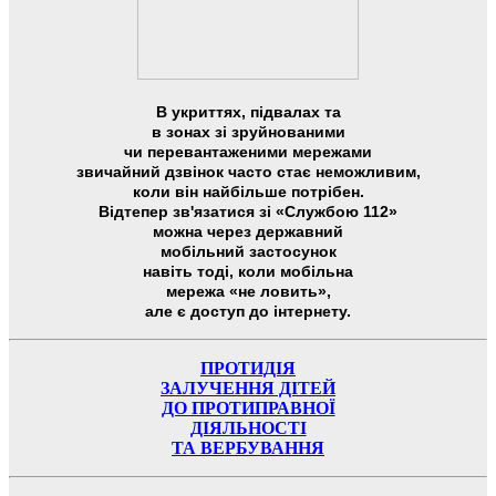
В укриттях, підвалах та
в зонах зі зруйнованими
чи перевантаженими мережами
звичайний дзвінок часто стає неможливим,
коли він найбільше потрібен.
Відтепер зв'язатися зі «Службою 112»
можна через державний
мобільний застосунок
навіть тоді, коли мобільна
мережа «не ловить»,
але є доступ до інтернету.
ПРОТИДІЯ
ЗАЛУЧЕННЯ ДІТЕЙ
ДО ПРОТИПРАВНОЇ
ДІЯЛЬНОСТІ
ТА ВЕРБУВАННЯ