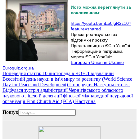
Його можна переглянути за
покликанням:
https://youtu.be/hEe8lgR2z10?
feature=shared
Проєкт реалізується за
підтримки проєкту
Представництва ЄС в Україні
"Інформаційна підтримка
мереж ЄС в Україні»
European Union in Ukraine
Euroquiz.org.ua
Попередня стаття: 10 листопада в ЧОНЛ відзначили
Всесвітній день науки в ім’я миру та розвитку (World Science
Day for Peace and Development)
Попередня
Наступна стаття:
Відбулася зустріч адміністрації Чернігівського обласного
наукового ліцею й делегації фінської міжнародної неурядової
організації Finn Church Aid (FCA)
Наступна
Пошук