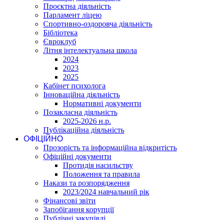
Проєктна діяльність
Парламент ліцею
Спортивно-оздоровча діяльність
Бібліотека
Євроклуб
Літня інтелектуальна школа
2024
2023
2025
Кабінет психолога
Інноваційна діяльність
Нормативні документи
Позакласна діяльність
2025-2026 н.р.
Публікаційна діяльність
ОФІЦІЙНО
Прозорість та інформаційна відкритість
Офіційні документи
Протидія насильству
Положення та правила
Накази та розпорядження
2023/2024 навчальний рік
Фінансові звіти
Запобігання корупції
Публічні закупівлі