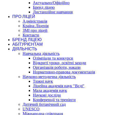
Актуально/Офіційно
Бренд ліцею
Дистанційне навчання
ПРО ЛІЦЕЙ
Адміністрація
Країна Ліценія
ЗМІ про ліцей
Контакти
БРЕНД ЛІЦЕЮ
АБІТУРІЄНТАМ
ДІЯЛЬНІСТЬ
Навчальна діяльність
Олімпіади та конкурси
Відкриті уроки, освітні заходи
Організація роботи, накази
Нормативно-правова документація
Науково-методична діяльність
Тижні наук
Ліцейна академія наук "Вєді"
Мала академія наук
Наукові досліди
Конференції та тренінги
Дитячий ботанічний сад
UNESCO
Міжнародна співпраця