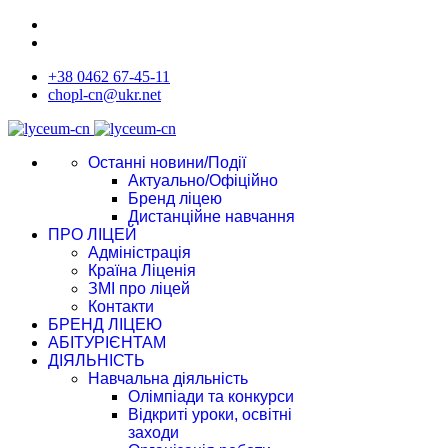
+38 0462 67-45-11
chopl-cn@ukr.net
Останні новини/Події
Актуально/Офіційно
Бренд ліцею
Дистанційне навчання
ПРО ЛІЦЕЙ
Адміністрація
Країна Ліценія
ЗМІ про ліцей
Контакти
БРЕНД ЛІЦЕЮ
АБІТУРІЄНТАМ
ДІЯЛЬНІСТЬ
Навчальна діяльність
Олімпіади та конкурси
Відкриті уроки, освітні
заходи