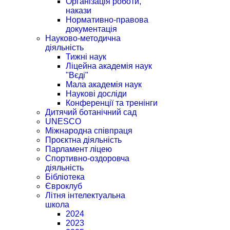
Організація роботи,
накази
Нормативно-правова
документація
Науково-методична
діяльність
Тижні наук
Ліцейна академія наук
"Вєді"
Мала академія наук
Наукові досліди
Конференції та тренінги
Дитячий ботанічний сад
UNESCO
Міжнародна співпраця
Проєктна діяльність
Парламент ліцею
Спортивно-оздоровча
діяльність
Бібліотека
Євроклуб
Літня інтелектуальна
школа
2024
2023