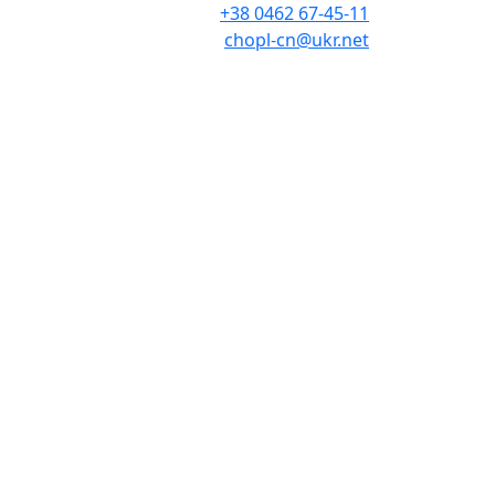
+38 0462 67-45-11
chopl-cn@ukr.net