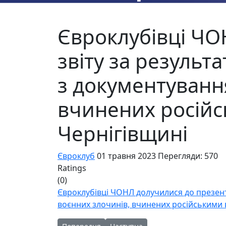
Євроклубівці ЧО
звіту за результ
з документуванн
вчинених російс
Чернігівщині
Євроклуб
01 травня 2023
Перегляди: 570
Ratings
(0)
Євроклубівці ЧОНЛ долучилися до презента
воєнних злочинів, вчинених російськими 
Попередня стаття: «Нескорені! Вільні творити
Наступна стаття: Дякуємо за висв