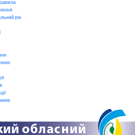
правила
ження
льний рік
ї
ння
ічних
ія
е
ції
ників