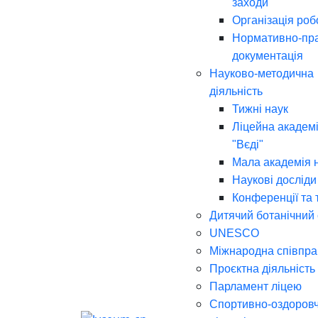
заходи
Організація роб
Нормативно-пр
документація
Науково-методична
діяльність
Тижні наук
Ліцейна академі
"Вєді"
Мала академія 
Наукові досліди
Конференції та 
Дитячий ботанічний
UNESCO
Міжнародна співпра
Проєктна діяльність
Парламент ліцею
Спортивно-оздоров