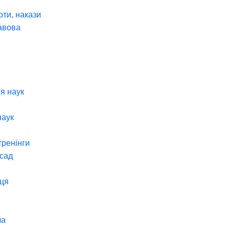
оти, накази
авова
я наук
наук
тренінги
 сад
ця
ча