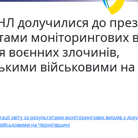
НЛ долучилися до през
атами моніторингових в
я воєнних злочинів,
ькими військовими на
ції звіту за результатами моніторингових виїздів з до
військовими на Чернігівщині
 майбутнє!» - запрошуємо долучитися до фотовиставки!
ітлення діяльності в рамках проєкту!