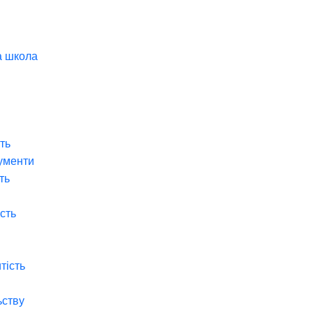
а школа
ть
ументи
ть
ість
тість
ьству