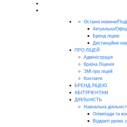
Останні новини/Поді
Актуально/Офіц
Бренд ліцею
Дистанційне на
ПРО ЛІЦЕЙ
Адміністрація
Країна Ліценія
ЗМІ про ліцей
Контакти
БРЕНД ЛІЦЕЮ
АБІТУРІЄНТАМ
ДІЯЛЬНІСТЬ
Навчальна діяльніст
Олімпіади та ко
Відкриті уроки, 