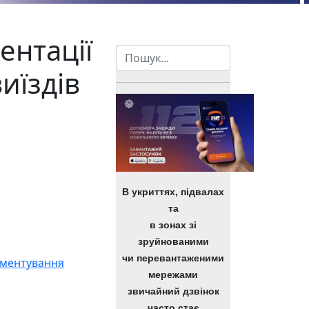
ентації
Пошук
иїздів
В укриттях, підвалах
та
в зонах зі
зруйнованими
чи перевантаженими
кументування
мережами
звичайний дзвінок
часто стає