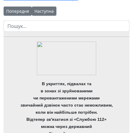
Попередня стаття: 11 листопада щорічно відзначається Мі
Наступна стаття: 20 березня – Всесвітній день З
Попередня
Наступна
Пошук
В укриттях, підвалах та
в зонах зі зруйнованими
чи перевантаженими мережами
звичайний дзвінок часто стає неможливим,
коли він найбільше потрібен.
Відтепер зв'язатися зі «Службою 112»
можна через державний