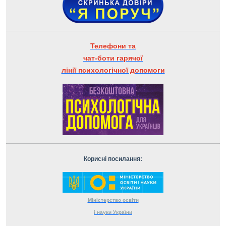
Телефони та
чат-боти гарячої
лінії психологічної допомоги
Корисні посилання:
Міністерство
освіти
і науки
України