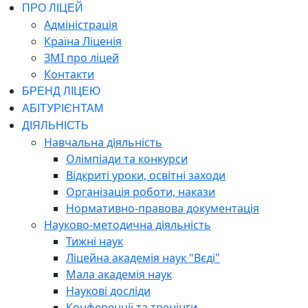
ПРО ЛІЦЕЙ
Адміністрація
Країна Ліценія
ЗМІ про ліцей
Контакти
БРЕНД ЛІЦЕЮ
АБІТУРІЄНТАМ
ДІЯЛЬНІСТЬ
Навчальна діяльність
Олімпіади та конкурси
Відкриті уроки, освітні заходи
Організація роботи, накази
Нормативно-правова документація
Науково-методична діяльність
Тижні наук
Ліцейна академія наук "Вєді"
Мала академія наук
Наукові досліди
Конференції та тренінги