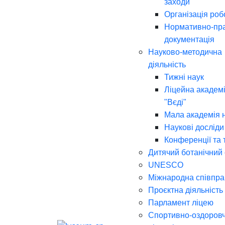
заходи
Організація роб
Нормативно-пр
документація
Науково-методична
діяльність
Тижні наук
Ліцейна академі
"Вєді"
Мала академія 
Наукові досліди
Конференції та 
Дитячий ботанічний
UNESCO
Міжнародна співпра
Проєктна діяльність
Парламент ліцею
Спортивно-оздоров