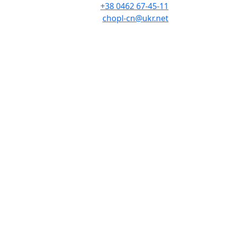
+38 0462 67-45-11
chopl-cn@ukr.net