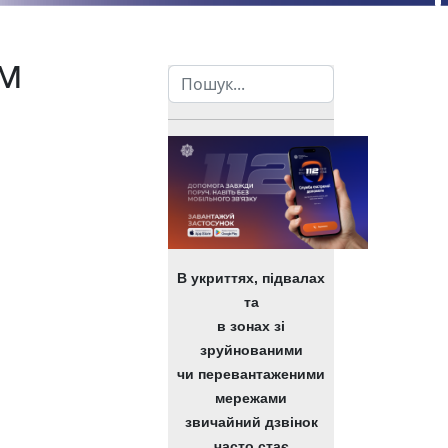
рм
Пошук
В укриттях, підвалах
та
в зонах зі
зруйнованими
чи перевантаженими
мережами
звичайний дзвінок
часто стає