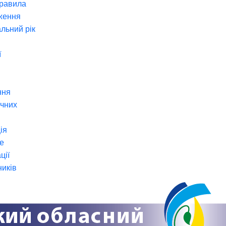
правила
ження
льний рік
ї
ння
ічних
ія
е
ції
ників