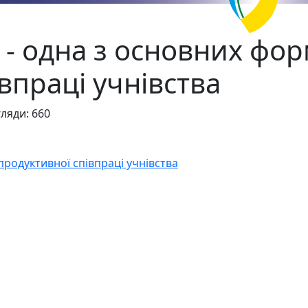
 - одна з основних фо
впраці учнівства
ляди: 660
продуктивної співпраці учнівства
ь Землі!
а під час вивчення інтегрованого курсу "Природничі науки"