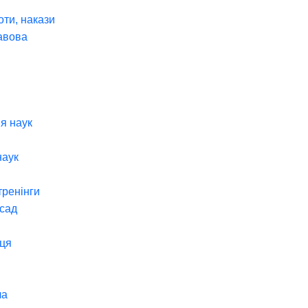
оти, накази
авова
я наук
наук
тренінги
 сад
ця
ча