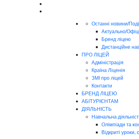
Останні новини/Поді
Актуально/Офіц
Бренд ліцею
Дистанційне на
ПРО ЛІЦЕЙ
Адміністрація
Країна Ліценія
ЗМІ про ліцей
Контакти
БРЕНД ЛІЦЕЮ
АБІТУРІЄНТАМ
ДІЯЛЬНІСТЬ
Навчальна діяльніст
Олімпіади та ко
Відкриті уроки, 