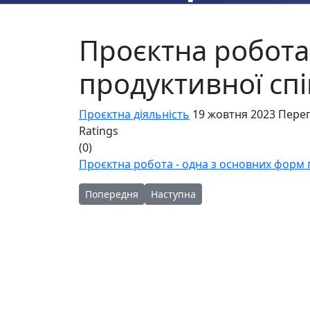
Проєктна робота
продуктивної спі
Проєктна діяльність
19 жовтня 2023
Перег
Ratings
(0)
Проєктна робота - одна з основних форм 
Попередня стаття: 20 березня – Всесвітній ден
Наступна стаття: Проєктна робот
Попередня
Наступна