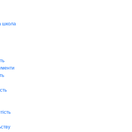
а школа
ть
ументи
ть
ість
тість
ьству