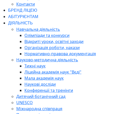
Контакти
БРЕНД ЛІЦЕЮ
АБІТУРІЄНТАМ
ДІЯЛЬНІСТЬ
Навчальна діяльність
Олімпіади та конкурси
Відкриті уроки, освітні заходи
Організація роботи, накази
Нормативно-правова документація
Науково-методична діяльність
Тижні наук
Ліцейна академія наук "Вєді"
Мала академія наук
Наукові досліди
Конференції та тренінги
Дитячий ботанічний сад
UNESCO
Міжнародна співпраця