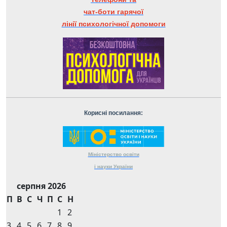
чат-боти гарячої
лінії психологічної допомоги
Корисні посилання:
Міністерство
освіти
і науки
України
серпня 2026
П
В
С
Ч
П
С
Н
1
2
3
4
5
6
7
8
9