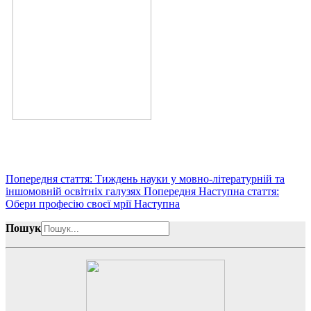
Попередня стаття: Тиждень науки у мовно-літературній та
іншомовній освітніх галузях
Попередня
Наступна стаття:
Обери професію своєї мрії
Наступна
Пошук