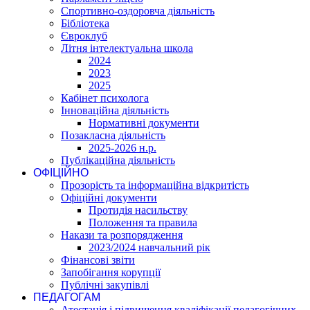
Спортивно-оздоровча діяльність
Бібліотека
Євроклуб
Літня інтелектуальна школа
2024
2023
2025
Кабінет психолога
Інноваційна діяльність
Нормативні документи
Позакласна діяльність
2025-2026 н.р.
Публікаційна діяльність
ОФІЦІЙНО
Прозорість та інформаційна відкритість
Офіційні документи
Протидія насильству
Положення та правила
Накази та розпорядження
2023/2024 навчальний рік
Фінансові звіти
Запобігання корупції
Публічні закупівлі
ПЕДАГОГАМ
Атестація і підвишення кваліфікації педагогічних