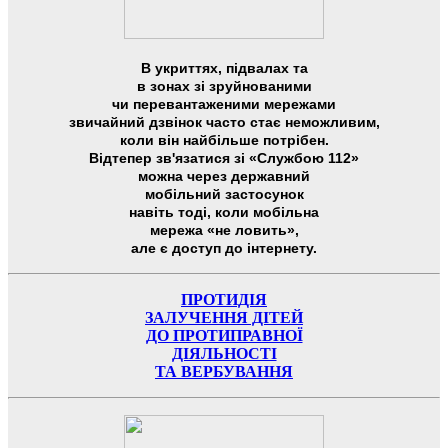
В укриттях, підвалах та
в зонах зі зруйнованими
чи перевантаженими мережами
звичайний дзвінок часто стає неможливим,
коли він найбільше потрібен.
Відтепер зв'язатися зі «Службою 112»
можна через державний
мобільний застосунок
навіть тоді, коли мобільна
мережа «не ловить»,
але є доступ до інтернету.
ПРОТИДІЯ
ЗАЛУЧЕННЯ ДІТЕЙ
ДО ПРОТИПРАВНОЇ
ДІЯЛЬНОСТІ
ТА ВЕРБУВАННЯ