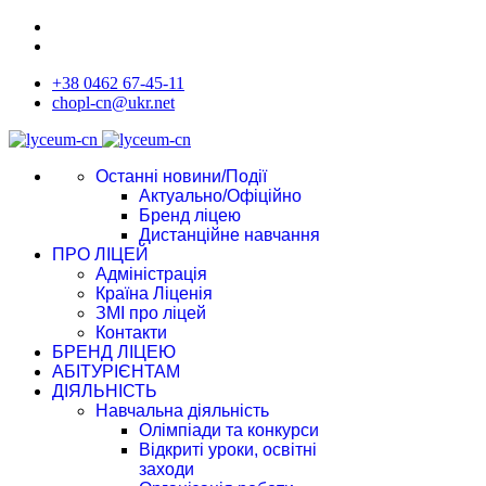
+38 0462 67-45-11
chopl-cn@ukr.net
Останні новини/Події
Актуально/Офіційно
Бренд ліцею
Дистанційне навчання
ПРО ЛІЦЕЙ
Адміністрація
Країна Ліценія
ЗМІ про ліцей
Контакти
БРЕНД ЛІЦЕЮ
АБІТУРІЄНТАМ
ДІЯЛЬНІСТЬ
Навчальна діяльність
Олімпіади та конкурси
Відкриті уроки, освітні
заходи