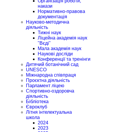
Організація роботи,
накази
Нормативно-правова
документація
Науково-методична
діяльність
Тижні наук
Ліцейна академія наук
"Вєді"
Мала академія наук
Наукові досліди
Конференції та тренінги
Дитячий ботанічний сад
UNESCO
Міжнародна співпраця
Проєктна діяльність
Парламент ліцею
Спортивно-оздоровча
діяльність
Бібліотека
Євроклуб
Літня інтелектуальна
школа
2024
2023