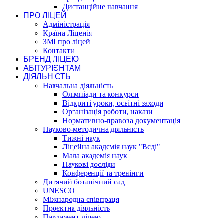
Дистанційне навчання
ПРО ЛІЦЕЙ
Адміністрація
Країна Ліценія
ЗМІ про ліцей
Контакти
БРЕНД ЛІЦЕЮ
АБІТУРІЄНТАМ
ДІЯЛЬНІСТЬ
Навчальна діяльність
Олімпіади та конкурси
Відкриті уроки, освітні заходи
Організація роботи, накази
Нормативно-правова документація
Науково-методична діяльність
Тижні наук
Ліцейна академія наук "Вєді"
Мала академія наук
Наукові досліди
Конференції та тренінги
Дитячий ботанічний сад
UNESCO
Міжнародна співпраця
Проєктна діяльність
Парламент ліцею