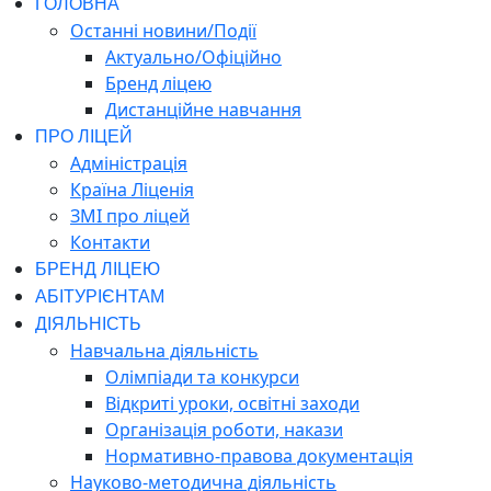
ГОЛОВНА
Останні новини/Події
Актуально/Офіційно
Бренд ліцею
Дистанційне навчання
ПРО ЛІЦЕЙ
Адміністрація
Країна Ліценія
ЗМІ про ліцей
Контакти
БРЕНД ЛІЦЕЮ
АБІТУРІЄНТАМ
ДІЯЛЬНІСТЬ
Навчальна діяльність
Олімпіади та конкурси
Відкриті уроки, освітні заходи
Організація роботи, накази
Нормативно-правова документація
Науково-методична діяльність