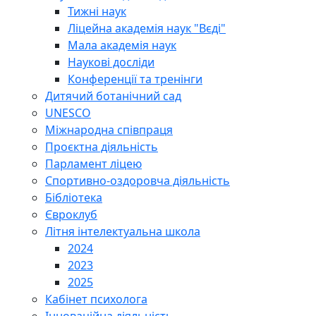
Тижні наук
Ліцейна академія наук "Вєді"
Мала академія наук
Наукові досліди
Конференції та тренінги
Дитячий ботанічний сад
UNESCO
Міжнародна співпраця
Проєктна діяльність
Парламент ліцею
Спортивно-оздоровча діяльність
Бібліотека
Євроклуб
Літня інтелектуальна школа
2024
2023
2025
Кабінет психолога
Інноваційна діяльність