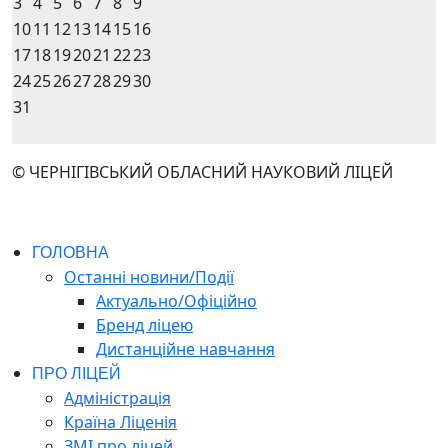
3
4
5
6
7
8
9
10
11
12
13
14
15
16
17
18
19
20
21
22
23
24
25
26
27
28
29
30
31
© ЧЕРНІГІВСЬКИЙ ОБЛАСНИЙ НАУКОВИЙ ЛІЦЕЙ
ГОЛОВНА
Останні новини/Події
Актуально/Офіційно
Бренд ліцею
Дистанційне навчання
ПРО ЛІЦЕЙ
Адміністрація
Країна Ліценія
ЗМІ про ліцей