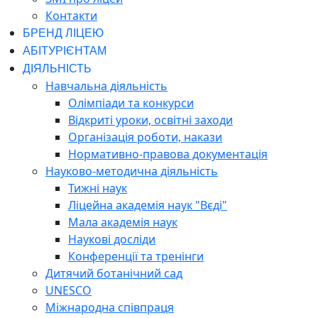
Контакти
БРЕНД ЛІЦЕЮ
АБІТУРІЄНТАМ
ДІЯЛЬНІСТЬ
Навчальна діяльність
Олімпіади та конкурси
Відкриті уроки, освітні заходи
Організація роботи, накази
Нормативно-правова документація
Науково-методична діяльність
Тижні наук
Ліцейна академія наук "Вєді"
Мала академія наук
Наукові досліди
Конференції та тренінги
Дитячий ботанічний сад
UNESCO
Міжнародна співпраця