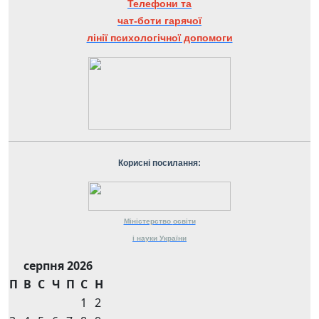
Телефони та
чат-боти гарячої
лінії психологічної допомоги
Корисні посилання:
Міністерство
освіти
і науки
України
серпня 2026
П
В
С
Ч
П
С
Н
1
2