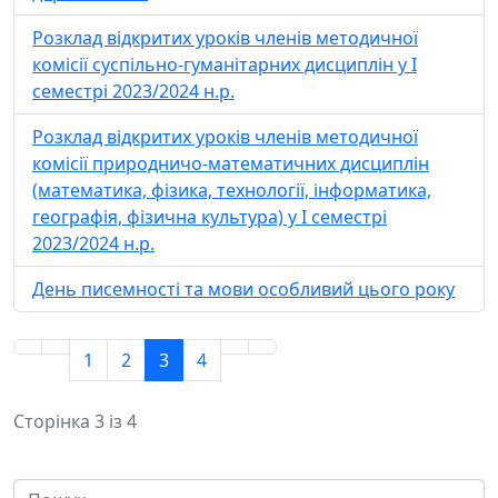
Розклад відкритих уроків членів методичної
комісії суспільно-гуманітарних дисциплін у І
семестрі 2023/2024 н.р.
Розклад відкритих уроків членів методичної
комісії природничо-математичних дисциплін
(математика, фізика, технології, інформатика,
географія, фізична культура) у І семестрі
2023/2024 н.р.
День писемності та мови особливий цього року
1
2
3
4
Сторінка 3 із 4
Пошук