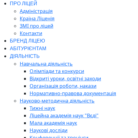
ПРО ЛІЦЕЙ
Адміністрація
Країна Ліценія
ЗМІ про ліцей
Контакти
БРЕНД ЛІЦЕЮ
АБІТУРІЄНТАМ
ДІЯЛЬНІСТЬ
Навчальна діяльність
Олімпіади та конкурси
Відкриті уроки, освітні заходи
Організація роботи, накази
Нормативно-правова документація
Науково-методична діяльність
Тижні наук
Ліцейна академія наук "Вєді"
Мала академія наук
Наукові досліди
Конференції та тренінги