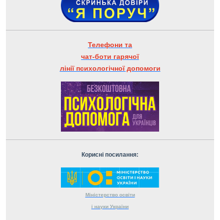
Телефони та
чат-боти гарячої
лінії психологічної допомоги
Корисні посилання:
Міністерство
освіти
і науки
України