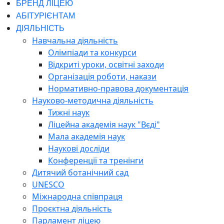
БРЕНД ЛІЦЕЮ
АБІТУРІЄНТАМ
ДІЯЛЬНІСТЬ
Навчальна діяльність
Олімпіади та конкурси
Відкриті уроки, освітні заходи
Організація роботи, накази
Нормативно-правова документація
Науково-методична діяльність
Тижні наук
Ліцейна академія наук "Вєді"
Мала академія наук
Наукові досліди
Конференції та тренінги
Дитячий ботанічний сад
UNESCO
Міжнародна співпраця
Проєктна діяльність
Парламент ліцею