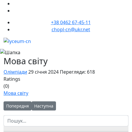
+38 0462 67-45-11
chopl-cn@ukr.net
Мова світу
Олімпіади
29 січня 2024
Перегляди: 618
Ratings
(0)
Мова світу
Попередня стаття: Вивчення англійської мови – важлива скл
Наступна стаття: 23 січня відбувся ІІ фінальни
Попередня
Наступна
Пошук