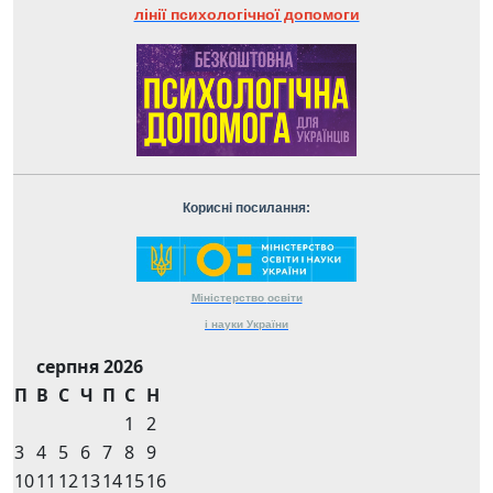
лінії психологічної допомоги
Корисні посилання:
Міністерство
освіти
і науки
України
серпня 2026
П
В
С
Ч
П
С
Н
1
2
3
4
5
6
7
8
9
10
11
12
13
14
15
16