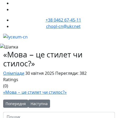
+38 0462 67-45-11
chopl-cn@ukr.net
«Мова − це стилет чи
стилос?»
Олімпіади
30 квітня 2025
Перегляди: 382
Ratings
(0)
«Мова − це стилет чи стилос?»
Попередня стаття: Синергія освіти, науки, командного духу та
Наступна стаття: Відбувся черговий пул Всеукр
Попередня
Наступна
Пошук