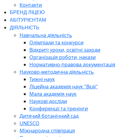
Контакти
БРЕНД ЛІЦЕЮ
АБІТУРІЄНТАМ
ДІЯЛЬНІСТЬ
Навчальна діяльність
Олімпіади та конкурси
Відкриті уроки, освітні заходи
Організація роботи, накази
Нормативно-правова документація
Науково-методична діяльність
Тижні наук
Ліцейна академія наук "Вєді"
Мала академія наук
Наукові досліди
Конференції та тренінги
Дитячий ботанічний сад
UNESCO
Міжнародна співпраця