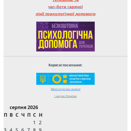
чат-боти гарячої
лінії психологічної допомоги
Корисні посилання:
Міністерство
освіти
і науки
України
серпня 2026
П
В
С
Ч
П
С
Н
1
2
3
4
5
6
7
8
9