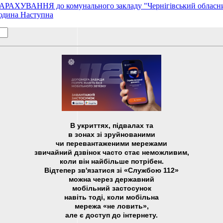
РАХУВАННЯ до комунального закладу "Чернігівський обласний
людина
Наступна
В укриттях, підвалах та
в зонах зі зруйнованими
чи перевантаженими мережами
звичайний дзвінок часто стає неможливим,
коли він найбільше потрібен.
Відтепер зв'язатися зі «Службою 112»
можна через державний
мобільний застосунок
навіть тоді, коли мобільна
мережа «не ловить»,
але є доступ до інтернету.