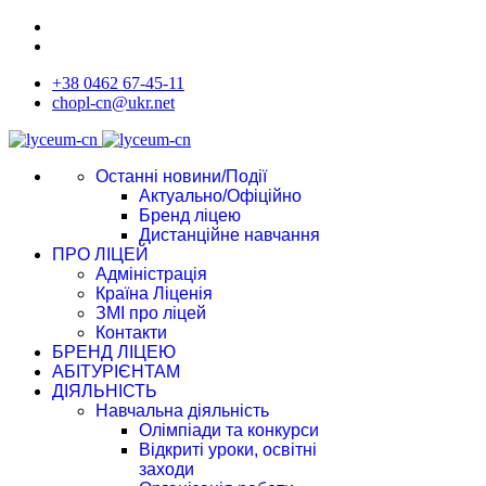
+38 0462 67-45-11
chopl-cn@ukr.net
Останні новини/Події
Актуально/Офіційно
Бренд ліцею
Дистанційне навчання
ПРО ЛІЦЕЙ
Адміністрація
Країна Ліценія
ЗМІ про ліцей
Контакти
БРЕНД ЛІЦЕЮ
АБІТУРІЄНТАМ
ДІЯЛЬНІСТЬ
Навчальна діяльність
Олімпіади та конкурси
Відкриті уроки, освітні
заходи