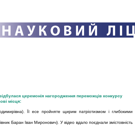
відбулася церемонія нагородження переможців конкурсу
ові місця:
димирівна). Її есе пройняте щирим патріотизмом і глибокими
вник Баран Іван Миронович). У відео вдало поєднали змістовність