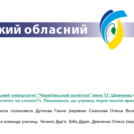
ний університет "Чернігівський колегіум" імені Т.Г. Шевченка
 стилет чи стилос?». Пишаємося, що учениці ліцею посіли приз
ола талановита Дугінова Ганна (керівник Сазонова Олена Воло
 команда учениць: Чечило Дар'я, Біба Дарія, Демченко Олеся (кері