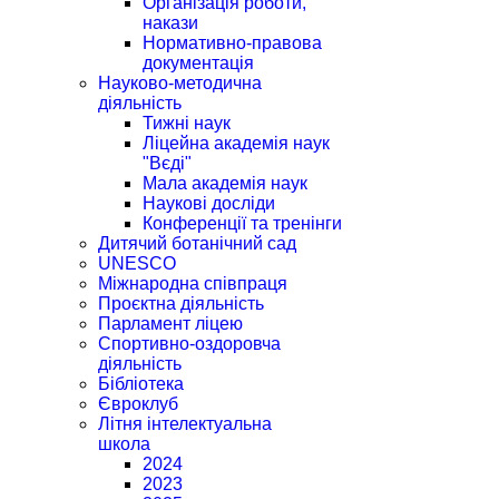
Організація роботи,
накази
Нормативно-правова
документація
Науково-методична
діяльність
Тижні наук
Ліцейна академія наук
"Вєді"
Мала академія наук
Наукові досліди
Конференції та тренінги
Дитячий ботанічний сад
UNESCO
Міжнародна співпраця
Проєктна діяльність
Парламент ліцею
Спортивно-оздоровча
діяльність
Бібліотека
Євроклуб
Літня інтелектуальна
школа
2024
2023