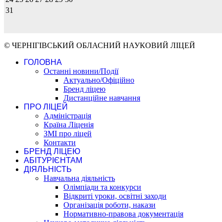
31
© ЧЕРНІГІВСЬКИЙ ОБЛАСНИЙ НАУКОВИЙ ЛІЦЕЙ
ГОЛОВНА
Останні новини/Події
Актуально/Офіційно
Бренд ліцею
Дистанційне навчання
ПРО ЛІЦЕЙ
Адміністрація
Країна Ліценія
ЗМІ про ліцей
Контакти
БРЕНД ЛІЦЕЮ
АБІТУРІЄНТАМ
ДІЯЛЬНІСТЬ
Навчальна діяльність
Олімпіади та конкурси
Відкриті уроки, освітні заходи
Організація роботи, накази
Нормативно-правова документація