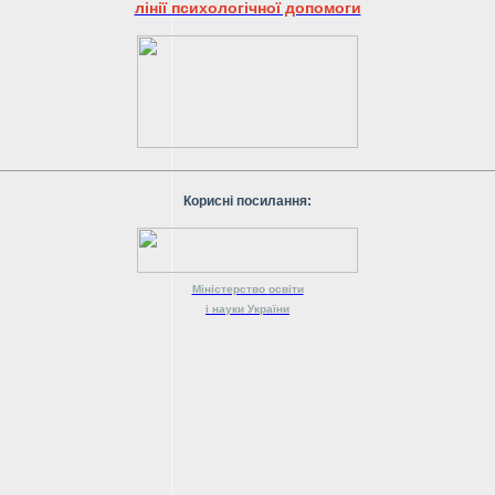
лінії психологічної допомоги
Корисні посилання:
Міністерство
освіти
і науки
України