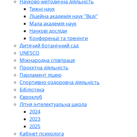
Науково-методична діяльність
Тижні наук
Ліцейна академія наук "Вєді"
Мала академія наук
Наукові досліди
Конференції та тренінги
Дитячий ботанічний сад
UNESCO
Міжнародна співпраця
Проєктна діяльність
Парламент ліцею
Спортивно-оздоровча діяльність
Бібліотека
Євроклуб
Літня інтелектуальна школа
2024
2023
2025
Кабінет психолога