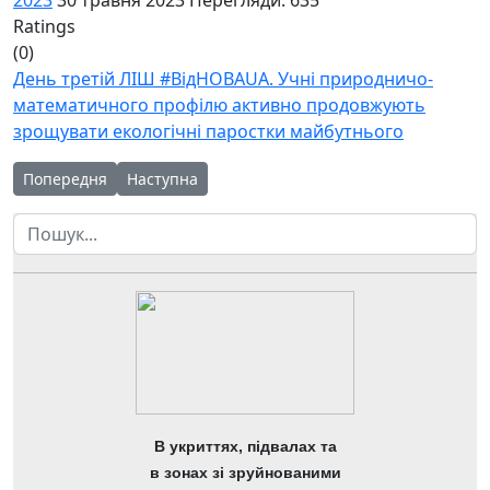
Ratings
(0)
День третій ЛІШ #ВідНОВАUA. Учні природничо-
математичного профілю активно продовжують
зрощувати екологічні паростки майбутнього
Попередня стаття: Четвертий день літньої школи суспільно-
Наступна стаття: 28 травня - день Активності у
Попередня
Наступна
Пошук
В укриттях, підвалах та
в зонах зі зруйнованими