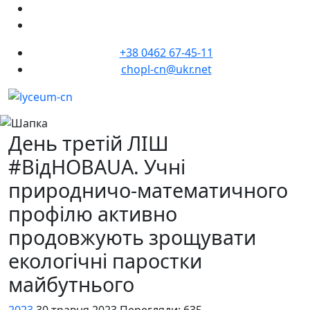
+38 0462 67-45-11
chopl-cn@ukr.net
День третій ЛІШ
#ВідНОВАUA. Учні
природничо-математичного
профілю активно
продовжують зрощувати
екологічні паростки
майбутнього
2023
30 травня 2023
Перегляди: 635