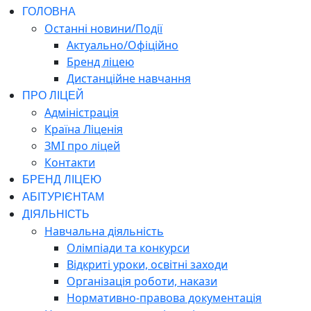
ГОЛОВНА
Останні новини/Події
Актуально/Офіційно
Бренд ліцею
Дистанційне навчання
ПРО ЛІЦЕЙ
Адміністрація
Країна Ліценія
ЗМІ про ліцей
Контакти
БРЕНД ЛІЦЕЮ
АБІТУРІЄНТАМ
ДІЯЛЬНІСТЬ
Навчальна діяльність
Олімпіади та конкурси
Відкриті уроки, освітні заходи
Організація роботи, накази
Нормативно-правова документація