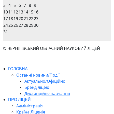
3
4
5
6
7
8
9
10
11
12
13
14
15
16
17
18
19
20
21
22
23
24
25
26
27
28
29
30
31
© ЧЕРНІГІВСЬКИЙ ОБЛАСНИЙ НАУКОВИЙ ЛІЦЕЙ
ГОЛОВНА
Останні новини/Події
Актуально/Офіційно
Бренд ліцею
Дистанційне навчання
ПРО ЛІЦЕЙ
Адміністрація
Країна Ліценія