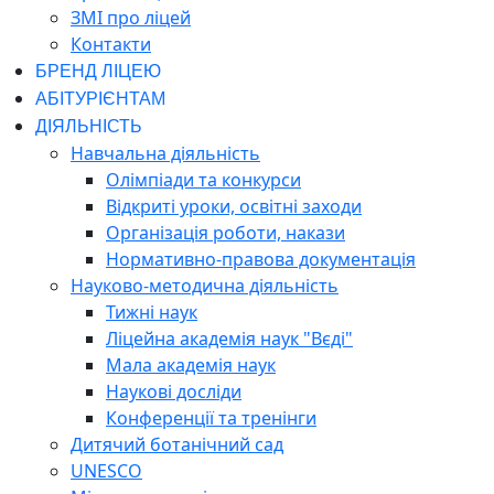
ЗМІ про ліцей
Контакти
БРЕНД ЛІЦЕЮ
АБІТУРІЄНТАМ
ДІЯЛЬНІСТЬ
Навчальна діяльність
Олімпіади та конкурси
Відкриті уроки, освітні заходи
Організація роботи, накази
Нормативно-правова документація
Науково-методична діяльність
Тижні наук
Ліцейна академія наук "Вєді"
Мала академія наук
Наукові досліди
Конференції та тренінги
Дитячий ботанічний сад
UNESCO