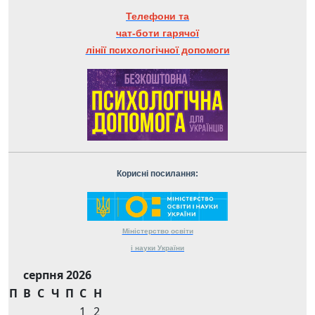
Телефони та
чат-боти гарячої
лінії психологічної допомоги
Корисні посилання:
Міністерство
освіти
і науки
України
серпня 2026
П
В
С
Ч
П
С
Н
1
2