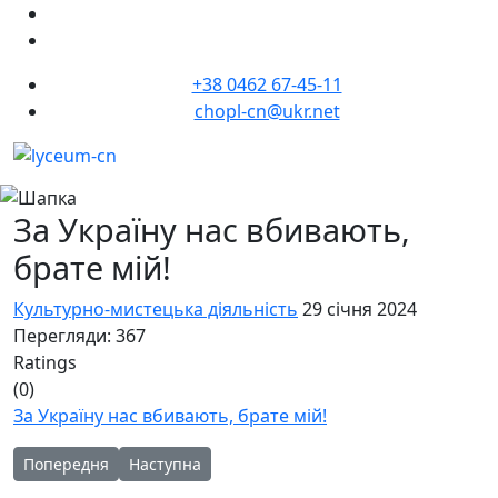
+38 0462 67-45-11
chopl-cn@ukr.net
За Україну нас вбивають,
брате мій!
Культурно-мистецька діяльність
29 січня 2024
Перегляди: 367
Ratings
(0)
За Україну нас вбивають, брате мій!
Попередня стаття: Що я знатиму? Що я буду вміти? Де змож
Наступна стаття: 28 січня до ліцею завітали діт
Попередня
Наступна