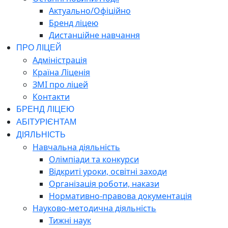
Актуально/Офіційно
Бренд ліцею
Дистанційне навчання
ПРО ЛІЦЕЙ
Адміністрація
Країна Ліценія
ЗМІ про ліцей
Контакти
БРЕНД ЛІЦЕЮ
АБІТУРІЄНТАМ
ДІЯЛЬНІСТЬ
Навчальна діяльність
Олімпіади та конкурси
Відкриті уроки, освітні заходи
Організація роботи, накази
Нормативно-правова документація
Науково-методична діяльність
Тижні наук