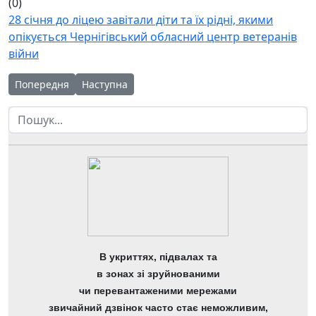
(0)
28 січня до ліцею завітали діти та їх рідні, якими
опікується Чернігівський обласний центр ветеранів
війни
Попередня стаття: За Україну нас вбивають, брате мій!
Наступна стаття: Навички надання першої меди
Попередня
Наступна
Пошук
В укриттях, підвалах та
в зонах зі зруйнованими
чи перевантаженими мережами
звичайний дзвінок часто стає неможливим,