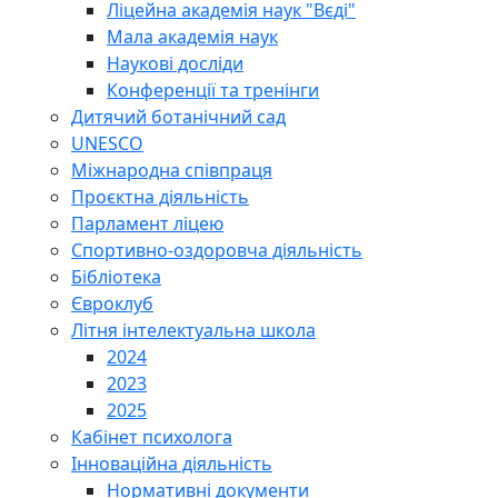
Ліцейна академія наук "Вєді"
Мала академія наук
Наукові досліди
Конференції та тренінги
Дитячий ботанічний сад
UNESCO
Міжнародна співпраця
Проєктна діяльність
Парламент ліцею
Спортивно-оздоровча діяльність
Бібліотека
Євроклуб
Літня інтелектуальна школа
2024
2023
2025
Кабінет психолога
Інноваційна діяльність
Нормативні документи