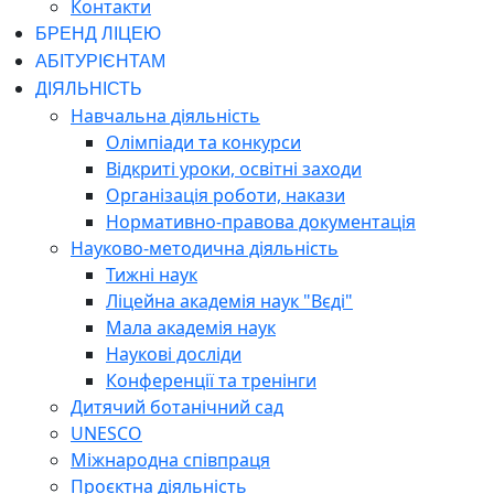
Контакти
БРЕНД ЛІЦЕЮ
АБІТУРІЄНТАМ
ДІЯЛЬНІСТЬ
Навчальна діяльність
Олімпіади та конкурси
Відкриті уроки, освітні заходи
Організація роботи, накази
Нормативно-правова документація
Науково-методична діяльність
Тижні наук
Ліцейна академія наук "Вєді"
Мала академія наук
Наукові досліди
Конференції та тренінги
Дитячий ботанічний сад
UNESCO
Міжнародна співпраця
Проєктна діяльність