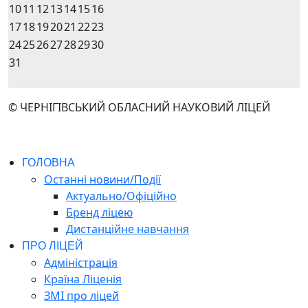
10
11
12
13
14
15
16
17
18
19
20
21
22
23
24
25
26
27
28
29
30
31
© ЧЕРНІГІВСЬКИЙ ОБЛАСНИЙ НАУКОВИЙ ЛІЦЕЙ
ГОЛОВНА
Останні новини/Події
Актуально/Офіційно
Бренд ліцею
Дистанційне навчання
ПРО ЛІЦЕЙ
Адміністрація
Країна Ліценія
ЗМІ про ліцей