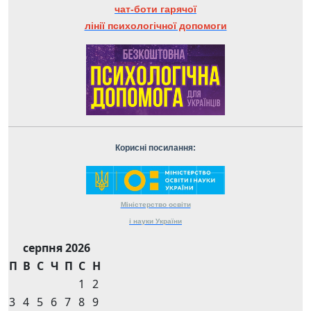
чат-боти гарячої
лінії психологічної допомоги
Корисні посилання:
Міністерство
освіти
і науки
України
серпня 2026
П
В
С
Ч
П
С
Н
1
2
3
4
5
6
7
8
9