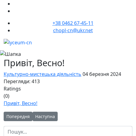
+38 0462 67-45-11
chopl-cn@ukr.net
Привіт, Весно!
Культурно-мистецька діяльність
04 березня 2024
Перегляди: 413
Ratings
(0)
Привіт, Весно!
Попередня стаття: Обираєш професію - обираєш долю
Наступна стаття: Вихідний - це гарний привід 
Попередня
Наступна
Пошук