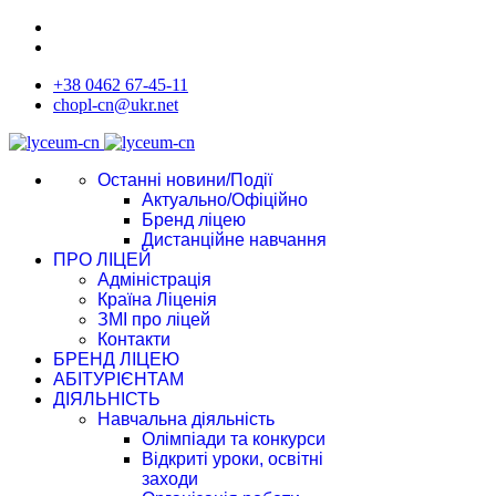
+38 0462 67-45-11
chopl-cn@ukr.net
Останні новини/Події
Актуально/Офіційно
Бренд ліцею
Дистанційне навчання
ПРО ЛІЦЕЙ
Адміністрація
Країна Ліценія
ЗМІ про ліцей
Контакти
БРЕНД ЛІЦЕЮ
АБІТУРІЄНТАМ
ДІЯЛЬНІСТЬ
Навчальна діяльність
Олімпіади та конкурси
Відкриті уроки, освітні
заходи