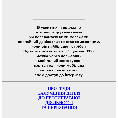
В укриттях, підвалах та
в зонах зі зруйнованими
чи перевантаженими мережами
звичайний дзвінок часто стає неможливим,
коли він найбільше потрібен.
Відтепер зв'язатися зі «Службою 112»
можна через державний
мобільний застосунок
навіть тоді, коли мобільна
мережа «не ловить»,
але є доступ до інтернету.
ПРОТИДІЯ
ЗАЛУЧЕННЯ ДІТЕЙ
ДО ПРОТИПРАВНОЇ
ДІЯЛЬНОСТІ
ТА ВЕРБУВАННЯ