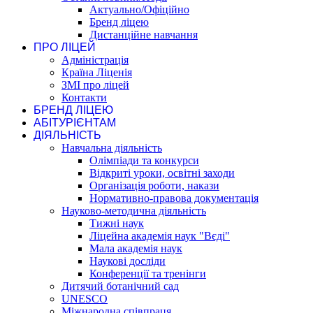
Актуально/Офіційно
Бренд ліцею
Дистанційне навчання
ПРО ЛІЦЕЙ
Адміністрація
Країна Ліценія
ЗМІ про ліцей
Контакти
БРЕНД ЛІЦЕЮ
АБІТУРІЄНТАМ
ДІЯЛЬНІСТЬ
Навчальна діяльність
Олімпіади та конкурси
Відкриті уроки, освітні заходи
Організація роботи, накази
Нормативно-правова документація
Науково-методична діяльність
Тижні наук
Ліцейна академія наук "Вєді"
Мала академія наук
Наукові досліди
Конференції та тренінги
Дитячий ботанічний сад
UNESCO
Міжнародна співпраця