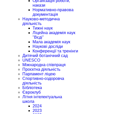
Організація роботи,
накази
Нормативно-правова
документація
Науково-методична
діяльність
Тижні наук
Ліцейна академія наук
"Вєді"
Мала академія наук
Наукові досліди
Конференції та тренінги
Дитячий ботанічний сад
UNESCO
Міжнародна співпраця
Проєктна діяльність
Парламент ліцею
Спортивно-оздоровча
діяльність
Бібліотека
Євроклуб
Літня інтелектуальна
школа
2024
2023