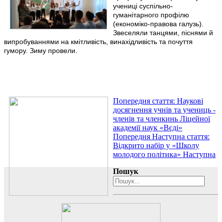
учениці суспільно-
гуманітарного профілю
(економіко-правова галузь).
Звеселяли танцями, піснями й
випробуваннями на кмітливість, винахідливість та почуття
гумору. Зиму провели.
Попередня стаття: Наукові
досягнення учнів та учениць -
членів та членкинь Ліцейної
академії наук «Вєді»
Попередня
Наступна стаття:
Відкрито набір у «Школу
молодого політика»
Наступна
Пошук