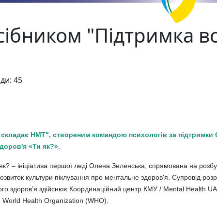
ібником "Підтримка вс
ди: 45
о складає НМТ", створеним командою психологів за підтримки 
доров'я «Ти як?».
к? – ініціатива першої леді Олена Зеленська, спрямована на розбу
озвиток культури піклування про ментальне здоров'я. Супровід розр
о здоров’я здійснює Координаційний центр КМУ / Mental Health UA
я World Health Organization (WHO).