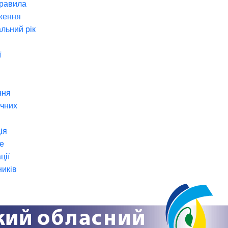
правила
ження
льний рік
ї
ння
ічних
ія
е
ції
ників