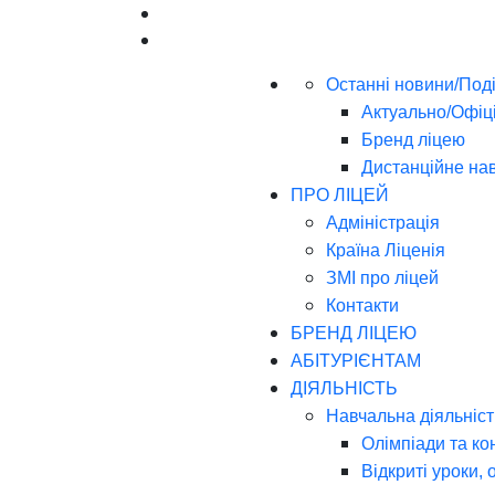
Останні новини/Поді
Актуально/Офіц
Бренд ліцею
Дистанційне на
ПРО ЛІЦЕЙ
Адміністрація
Країна Ліценія
ЗМІ про ліцей
Контакти
БРЕНД ЛІЦЕЮ
АБІТУРІЄНТАМ
ДІЯЛЬНІСТЬ
Навчальна діяльніст
Олімпіади та ко
Відкриті уроки, 