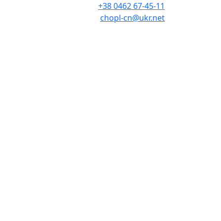
+38 0462 67-45-11
chopl-cn@ukr.net