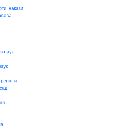
оти, накази
авова
я наук
наук
тренінги
 сад
ця
ча