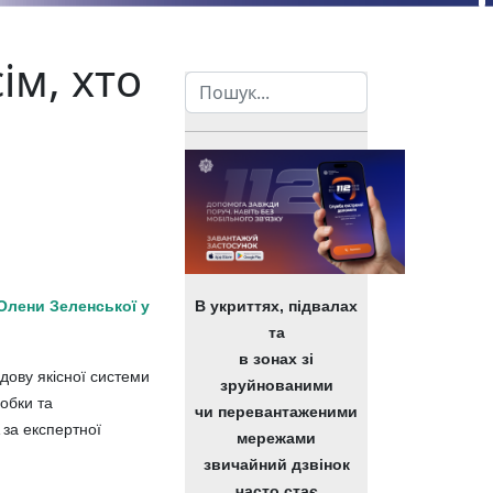
ім, хто
Пошук
Олени Зеленської у
В укриттях, підвалах
та
в зонах зі
дову якісної системи
зруйнованими
обки та
чи перевантаженими
 за експертної
мережами
звичайний дзвінок
часто стає