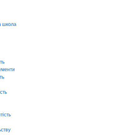
а школа
ть
ументи
ть
ість
тість
ьству