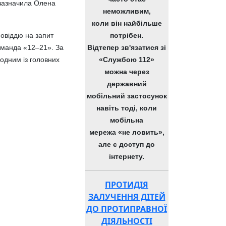
 зазначила Олена
неможливим,
коли він найбільше
дповіддю на запит
потрібен.
команда «12–21». За
Відтепер зв'язатися зі
одним із головних
«Службою 112»
можна через
державний
мобільний застосунок
навіть тоді, коли
мобільна
мережа «не ловить»,
але є доступ до
інтернету.
ПРОТИДІЯ
ЗАЛУЧЕННЯ ДІТЕЙ
ДО ПРОТИПРАВНОЇ
ДІЯЛЬНОСТІ