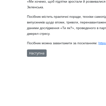
«Ми хочемо, щоб підлітки зростали й розвивалися
Зеленська.
Посібник містить практичні поради, техніки самопідт
випускників щодо втоми, тривоги, перенавантажен
даними дослідження «Ти як?», проведеного в парт
джерел стресу.
Посібник можна завантажити за посиланням:
http
Наступна стаття: Світ душі та гармонії
Наступна