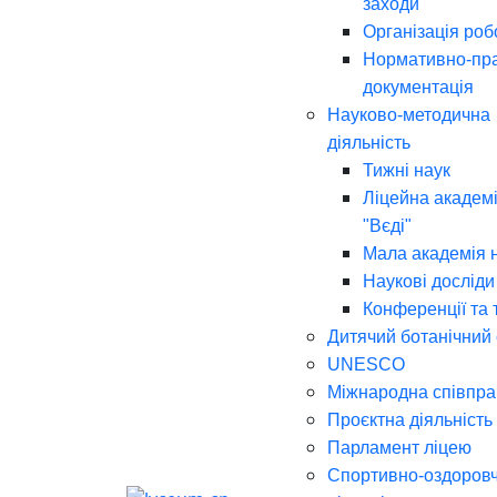
заходи
Організація роб
Нормативно-пр
документація
Науково-методична
діяльність
Тижні наук
Ліцейна академі
"Вєді"
Мала академія 
Наукові досліди
Конференції та 
Дитячий ботанічний
UNESCO
Міжнародна співпра
Проєктна діяльність
Парламент ліцею
Спортивно-оздоров