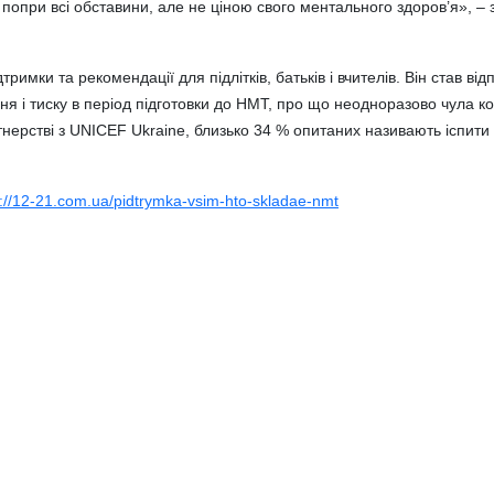
 попри всі обставини, але не ціною свого ментального здоров’я», –
римки та рекомендації для підлітків, батьків і вчителів. Він став ві
ня і тиску в період підготовки до НМТ, про що неодноразово чула 
нерстві з UNICEF Ukraine, близько 34 % опитаних називають іспити 
s://12-21.com.ua/pidtrymka-vsim-hto-skladae-nmt