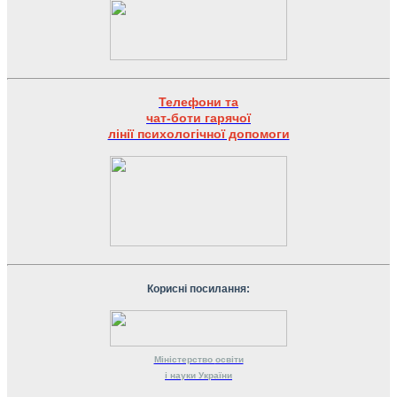
Телефони та
чат-боти гарячої
лінії психологічної допомоги
Корисні посилання:
Міністерство
освіти
і науки
України