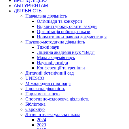
БРЕНД ЛІЦЕЮ
АБІТУРІЄНТАМ
ДІЯЛЬНІСТЬ
Навчальна діяльність
Олімпіади та конкурси
Відкриті уроки, освітні заходи
Організація роботи, накази
Нормативно-правова документація
Науково-методична діяльність
Тижні наук
Ліцейна академія наук "Вєді"
Мала академія наук
Наукові досліди
Конференції та тренінги
Дитячий ботанічний сад
UNESCO
Міжнародна співпраця
Проєктна діяльність
Парламент ліцею
Спортивно-оздоровча діяльність
Бібліотека
Євроклуб
Літня інтелектуальна школа
2024
2023