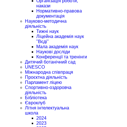
Організація роботи,
накази
Нормативно-правова
документація
Науково-методична
діяльність
Тижні наук
Ліцейна академія наук
"Вєді"
Мала академія наук
Наукові досліди
Конференції та тренінги
Дитячий ботанічний сад
UNESCO
Міжнародна співпраця
Проєктна діяльність
Парламент ліцею
Спортивно-оздоровча
діяльність
Бібліотека
Євроклуб
Літня інтелектуальна
школа
2024
2023