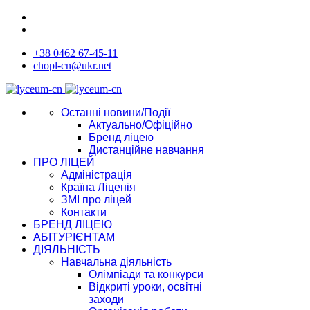
+38 0462 67-45-11
chopl-cn@ukr.net
Останні новини/Події
Актуально/Офіційно
Бренд ліцею
Дистанційне навчання
ПРО ЛІЦЕЙ
Адміністрація
Країна Ліценія
ЗМІ про ліцей
Контакти
БРЕНД ЛІЦЕЮ
АБІТУРІЄНТАМ
ДІЯЛЬНІСТЬ
Навчальна діяльність
Олімпіади та конкурси
Відкриті уроки, освітні
заходи