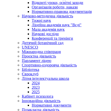
Відкриті уроки, освітні заходи
Організація роботи, накази
Нормативно-правова документація
Науково-методична діяльність
Тижні наук
Ліцейна академія наук "Вєді"
Мала академія наук
Наукові досліди
Конференції та тренінги
Дитячий ботанічний сад
UNESCO
Міжнародна співпраця
Проєктна діяльність
Парламент ліцею
Спортивно-оздоровча діяльність
Бібліотека
Євроклуб
Літня інтелектуальна школа
2024
2023
2025
Кабінет психолога
Інноваційна діяльність
Нормативні документи
Позакласна діяльність