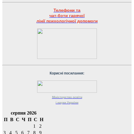
Телефони та
чат-боти гарячої
лінії психологічної допомоги
Корисні посилання:
Міністерство
освіти
і науки
України
серпня 2026
П
В
С
Ч
П
С
Н
1
2
3
4
5
6
7
8
9