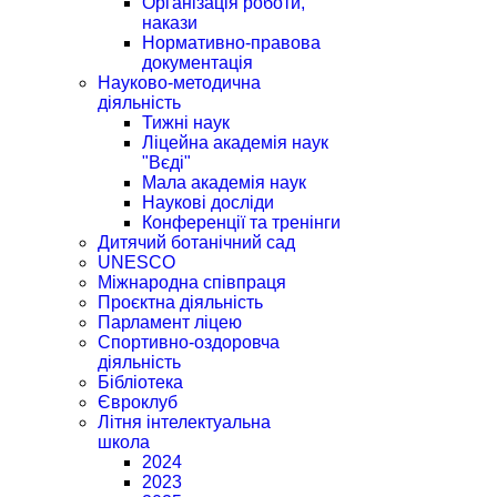
Організація роботи,
накази
Нормативно-правова
документація
Науково-методична
діяльність
Тижні наук
Ліцейна академія наук
"Вєді"
Мала академія наук
Наукові досліди
Конференції та тренінги
Дитячий ботанічний сад
UNESCO
Міжнародна співпраця
Проєктна діяльність
Парламент ліцею
Спортивно-оздоровча
діяльність
Бібліотека
Євроклуб
Літня інтелектуальна
школа
2024
2023