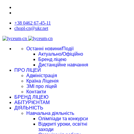
+38 0462 67-45-11
chopl-cn@ukr.net
Останні новини/Події
Актуально/Офіційно
Бренд ліцею
Дистанційне навчання
ПРО ЛІЦЕЙ
Адміністрація
Країна Ліценія
ЗМІ про ліцей
Контакти
БРЕНД ЛІЦЕЮ
АБІТУРІЄНТАМ
ДІЯЛЬНІСТЬ
Навчальна діяльність
Олімпіади та конкурси
Відкриті уроки, освітні
заходи