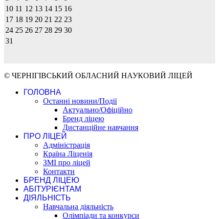
10
11
12
13
14
15
16
17
18
19
20
21
22
23
24
25
26
27
28
29
30
31
© ЧЕРНІГІВСЬКИЙ ОБЛАСНИЙ НАУКОВИЙ ЛІЦЕЙ
ГОЛОВНА
Останні новини/Події
Актуально/Офіційно
Бренд ліцею
Дистанційне навчання
ПРО ЛІЦЕЙ
Адміністрація
Країна Ліценія
ЗМІ про ліцей
Контакти
БРЕНД ЛІЦЕЮ
АБІТУРІЄНТАМ
ДІЯЛЬНІСТЬ
Навчальна діяльність
Олімпіади та конкурси