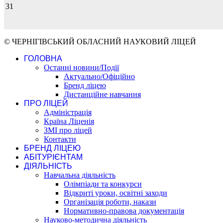
31
© ЧЕРНІГІВСЬКИЙ ОБЛАСНИЙ НАУКОВИЙ ЛІЦЕЙ
ГОЛОВНА
Останні новини/Події
Актуально/Офіційно
Бренд ліцею
Дистанційне навчання
ПРО ЛІЦЕЙ
Адміністрація
Країна Ліценія
ЗМІ про ліцей
Контакти
БРЕНД ЛІЦЕЮ
АБІТУРІЄНТАМ
ДІЯЛЬНІСТЬ
Навчальна діяльність
Олімпіади та конкурси
Відкриті уроки, освітні заходи
Організація роботи, накази
Нормативно-правова документація
Науково-методична діяльність