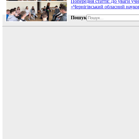
Попередня стаття: До уваги учн
«Чернігівський обласний науков
Пошук