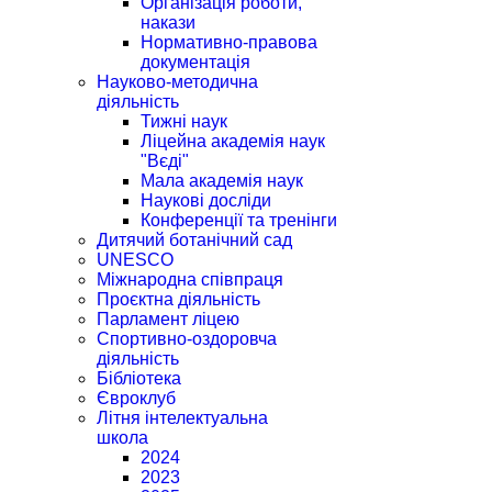
Організація роботи,
накази
Нормативно-правова
документація
Науково-методична
діяльність
Тижні наук
Ліцейна академія наук
"Вєді"
Мала академія наук
Наукові досліди
Конференції та тренінги
Дитячий ботанічний сад
UNESCO
Міжнародна співпраця
Проєктна діяльність
Парламент ліцею
Спортивно-оздоровча
діяльність
Бібліотека
Євроклуб
Літня інтелектуальна
школа
2024
2023