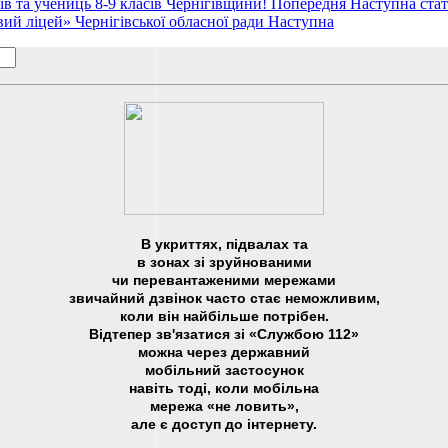
ів та учениць 8-9 класів Чернігівщини!
Попередня
Наступна стат
ий ліцей» Чернігівської обласної ради
Наступна
В укриттях, підвалах та
в зонах зі зруйнованими
чи перевантаженими мережами
звичайний дзвінок часто стає неможливим,
коли він найбільше потрібен.
Відтепер зв'язатися зі «Службою 112»
можна через державний
мобільний застосунок
навіть тоді, коли мобільна
мережа «не ловить»,
але є доступ до інтернету.