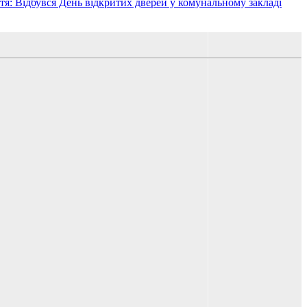
тя: Відбувся День відкритих дверей у комунальному закладі