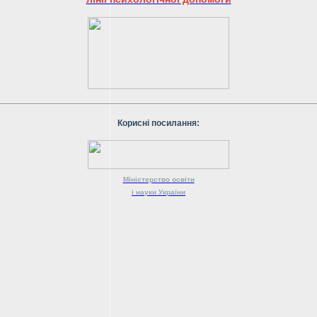
Корисні посилання:
Міністерство
освіти
і науки
України