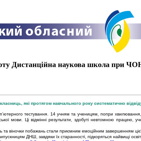
боту Дистанційна наукова школа при Ч
икласниць, які протягом навчального року систематично відвіду
п’ютерного тестування. 14 учням та ученицям, попри хвилювання,
йської мови. Ці відмінні результати, здобуті невтомною працею, у
нь та віночки побажань стали приємним емоційним завершенням цієї 
випускницям ДНШ, завдяки їх старанності, підкоряться найвищі осві