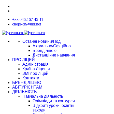
+38 0462 67-45-11
chopl-cn@ukr.net
Останні новини/Події
Актуально/Офіційно
Бренд ліцею
Дистанційне навчання
ПРО ЛІЦЕЙ
Адміністрація
Країна Ліценія
ЗМІ про ліцей
Контакти
БРЕНД ЛІЦЕЮ
АБІТУРІЄНТАМ
ДІЯЛЬНІСТЬ
Навчальна діяльність
Олімпіади та конкурси
Відкриті уроки, освітні
заходи