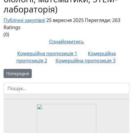
лабораторія)
Публічні закупівлі
25 вересня 2025
Перегляди: 263
Ratings
(0)
Ознайомитись
Комерційна пропозиція 1
Комерційна
пропозиція 2
Комерційна пропозиція 3
Попередня стаття: ОБҐРУНТУВАННЯ Навчальне приладдя та обл
Попередня
Пошук