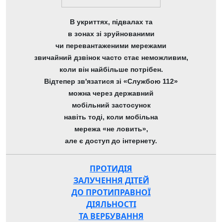
В укриттях, підвалах та
в зонах зі зруйнованими
чи перевантаженими мережами
звичайний дзвінок часто стає неможливим,
коли він найбільше потрібен.
Відтепер зв'язатися зі «Службою 112»
можна через державний
мобільний застосунок
навіть тоді, коли мобільна
мережа «не ловить»,
але є доступ до інтернету.
ПРОТИДІЯ
ЗАЛУЧЕННЯ ДІТЕЙ
ДО ПРОТИПРАВНОЇ
ДІЯЛЬНОСТІ
ТА ВЕРБУВАННЯ