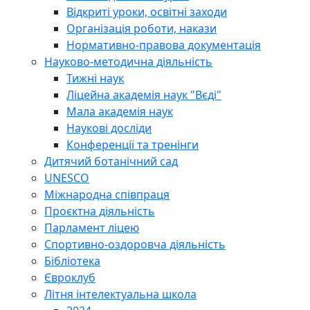
Відкриті уроки, освітні заходи
Організація роботи, накази
Нормативно-правова документація
Науково-методична діяльність
Тижні наук
Ліцейна академія наук "Вєді"
Мала академія наук
Наукові досліди
Конференції та тренінги
Дитячий ботанічний сад
UNESCO
Міжнародна співпраця
Проєктна діяльність
Парламент ліцею
Спортивно-оздоровча діяльність
Бібліотека
Євроклуб
Літня інтелектуальна школа