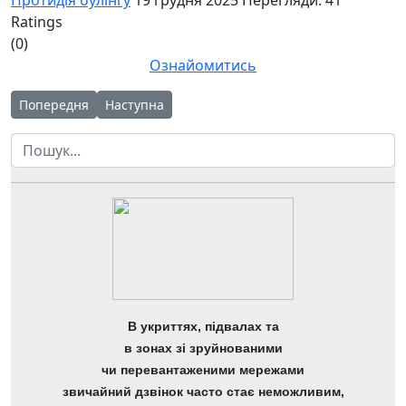
Ratings
(0)
Ознайомитись
Попередня стаття: ПОЛОЖЕННЯ про запобігання та протидію 
Наступна стаття: План заходів до Всеукраїнсько
Попередня
Наступна
Пошук
В укриттях, підвалах та
в зонах зі зруйнованими
чи перевантаженими мережами
звичайний дзвінок часто стає неможливим,