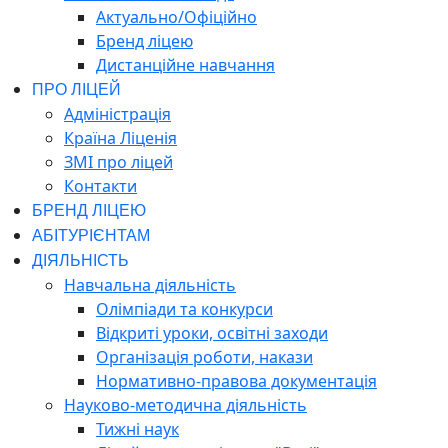
Актуально/Офіційно
Бренд ліцею
Дистанційне навчання
ПРО ЛІЦЕЙ
Адміністрація
Країна Ліценія
ЗМІ про ліцей
Контакти
БРЕНД ЛІЦЕЮ
АБІТУРІЄНТАМ
ДІЯЛЬНІСТЬ
Навчальна діяльність
Олімпіади та конкурси
Відкриті уроки, освітні заходи
Організація роботи, накази
Нормативно-правова документація
Науково-методична діяльність
Тижні наук