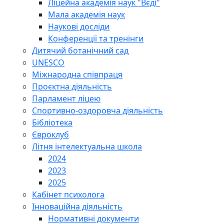
Ліцейна академія наук "Вєді"
Мала академія наук
Наукові досліди
Конференції та тренінги
Дитячий ботанічний сад
UNESCO
Міжнародна співпраця
Проєктна діяльність
Парламент ліцею
Спортивно-оздоровча діяльність
Бібліотека
Євроклуб
Літня інтелектуальна школа
2024
2023
2025
Кабінет психолога
Інноваційна діяльність
Нормативні документи