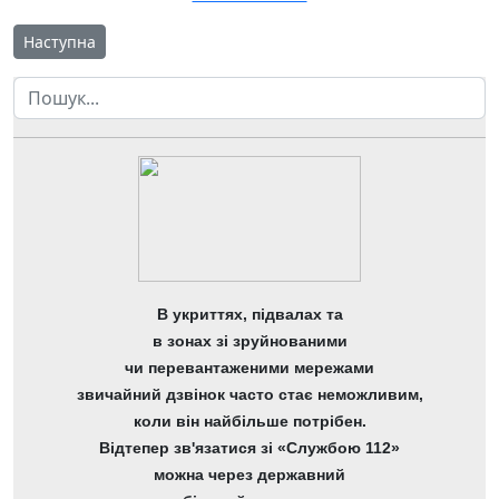
Наступна стаття: Правила внутрішнього розпорядку комуналь
Наступна
Пошук
В укриттях, підвалах та
в зонах зі зруйнованими
чи перевантаженими мережами
звичайний дзвінок часто стає неможливим,
коли він найбільше потрібен.
Відтепер зв'язатися зі «Службою 112»
можна через державний