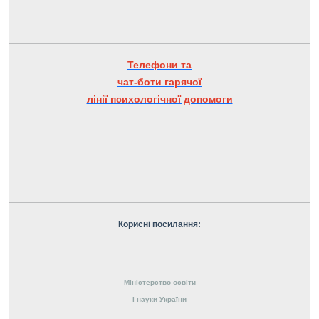
Телефони та
чат-боти гарячої
лінії психологічної допомоги
Корисні посилання:
Міністерство
освіти
і науки
України