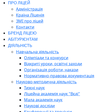
ПРО ЛІЦЕЙ
Адміністрація
Країна Ліценія
ЗМІ про ліцей
Контакти
БРЕНД ЛІЦЕЮ
АБІТУРІЄНТАМ
ДІЯЛЬНІСТЬ
Навчальна діяльність
Олімпіади та конкурси
Відкриті уроки, освітні заходи
Організація роботи, накази
Нормативно-правова документація
Науково-методична діяльність
Тижні наук
Ліцейна академія наук "Вєді"
Мала академія наук
Наукові досліди
Конференції та тренінги