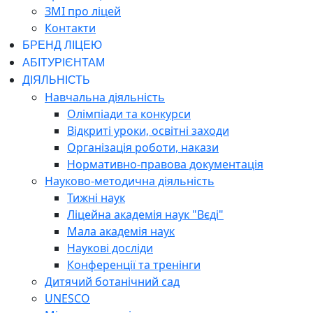
ЗМІ про ліцей
Контакти
БРЕНД ЛІЦЕЮ
АБІТУРІЄНТАМ
ДІЯЛЬНІСТЬ
Навчальна діяльність
Олімпіади та конкурси
Відкриті уроки, освітні заходи
Організація роботи, накази
Нормативно-правова документація
Науково-методична діяльність
Тижні наук
Ліцейна академія наук "Вєді"
Мала академія наук
Наукові досліди
Конференції та тренінги
Дитячий ботанічний сад
UNESCO