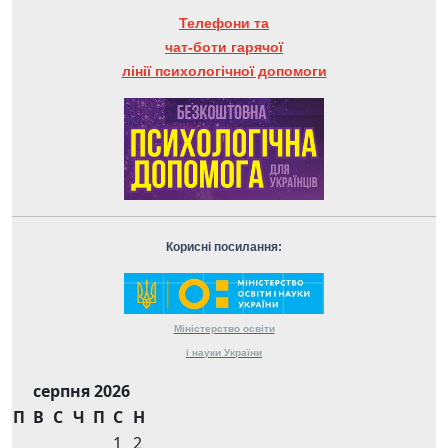
Телефони та
чат-боти гарячої
лінії психологічної допомоги
Корисні посилання:
Міністерство
освіти
і науки
України
серпня 2026
П
В
С
Ч
П
С
Н
1
2