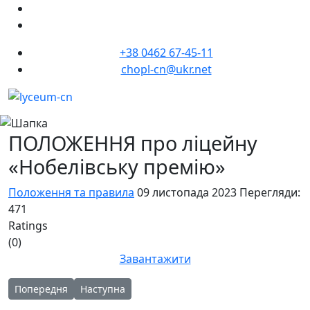
+38 0462 67-45-11
chopl-cn@ukr.net
ПОЛОЖЕННЯ про ліцейну
«Нобелівську премію»
Положення та правила
09 листопада 2023
Перегляди:
471
Ratings
(0)
Завантажити
Попередня стаття: ПОЛОЖЕННЯ про академічну доброчесність
Наступна стаття: Положення про ліцейну академ
Попередня
Наступна