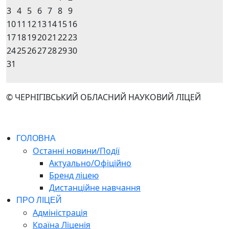
3
4
5
6
7
8
9
10
11
12
13
14
15
16
17
18
19
20
21
22
23
24
25
26
27
28
29
30
31
© ЧЕРНІГІВСЬКИЙ ОБЛАСНИЙ НАУКОВИЙ ЛІЦЕЙ
ГОЛОВНА
Останні новини/Події
Актуально/Офіційно
Бренд ліцею
Дистанційне навчання
ПРО ЛІЦЕЙ
Адміністрація
Країна Ліценія