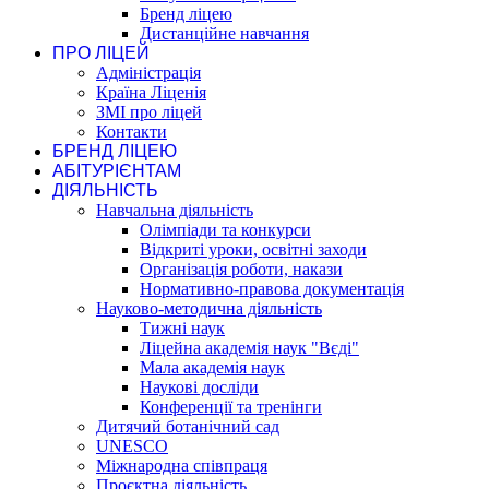
Бренд ліцею
Дистанційне навчання
ПРО ЛІЦЕЙ
Адміністрація
Країна Ліценія
ЗМІ про ліцей
Контакти
БРЕНД ЛІЦЕЮ
АБІТУРІЄНТАМ
ДІЯЛЬНІСТЬ
Навчальна діяльність
Олімпіади та конкурси
Відкриті уроки, освітні заходи
Організація роботи, накази
Нормативно-правова документація
Науково-методична діяльність
Тижні наук
Ліцейна академія наук "Вєді"
Мала академія наук
Наукові досліди
Конференції та тренінги
Дитячий ботанічний сад
UNESCO
Міжнародна співпраця
Проєктна діяльність