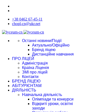
+38 0462 67-45-11
chopl-cn@ukr.net
Останні новини/Події
Актуально/Офіційно
Бренд ліцею
Дистанційне навчання
ПРО ЛІЦЕЙ
Адміністрація
Країна Ліценія
ЗМІ про ліцей
Контакти
БРЕНД ЛІЦЕЮ
АБІТУРІЄНТАМ
ДІЯЛЬНІСТЬ
Навчальна діяльність
Олімпіади та конкурси
Відкриті уроки, освітні
заходи