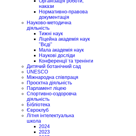
Організація роботи,
накази
Нормативно-правова
документація
Науково-методична
діяльність
Тижні наук
Ліцейна академія наук
"Вєді"
Мала академія наук
Наукові досліди
Конференції та тренінги
Дитячий ботанічний сад
UNESCO
Міжнародна співпраця
Проєктна діяльність
Парламент ліцею
Спортивно-оздоровча
діяльність
Бібліотека
Євроклуб
Літня інтелектуальна
школа
2024
2023