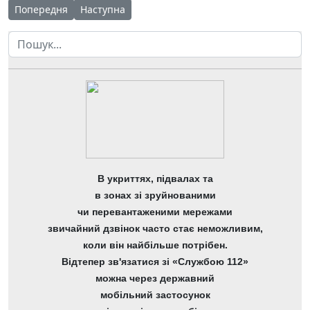
Попередня стаття: Звіт про надходження і використання інш
Наступна стаття: Звіт про заборгованість за б
Попередня
Наступна
Пошук
В укриттях, підвалах та
в зонах зі зруйнованими
чи перевантаженими мережами
звичайний дзвінок часто стає неможливим,
коли він найбільше потрібен.
Відтепер зв'язатися зі «Службою 112»
можна через державний
мобільний застосунок