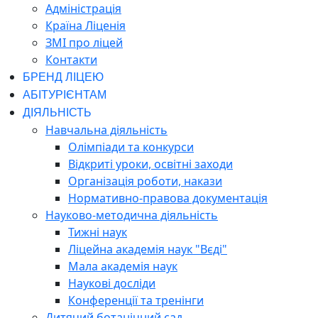
Адміністрація
Країна Ліценія
ЗМІ про ліцей
Контакти
БРЕНД ЛІЦЕЮ
АБІТУРІЄНТАМ
ДІЯЛЬНІСТЬ
Навчальна діяльність
Олімпіади та конкурси
Відкриті уроки, освітні заходи
Організація роботи, накази
Нормативно-правова документація
Науково-методична діяльність
Тижні наук
Ліцейна академія наук "Вєді"
Мала академія наук
Наукові досліди
Конференції та тренінги
Дитячий ботанічний сад