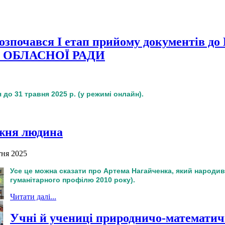
ів! Розпочався І етап прийому докумен
 ОБЛАСНОЇ РАДИ
я до 31 травня 2025 р. (у режимі онлайн).
вжня людина
тня 2025
Усе це можна сказати про Артема Нагайченка, який народив
гуманітарного профілю 2010 року).
Читати далі...
Учні й учениці природничо-математичн