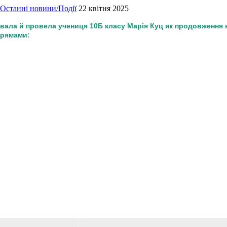
Останні новини/Події
22 квітня 2025
іювала й провела учениця 10Б класу Марія Куц як продовження
апрямами: