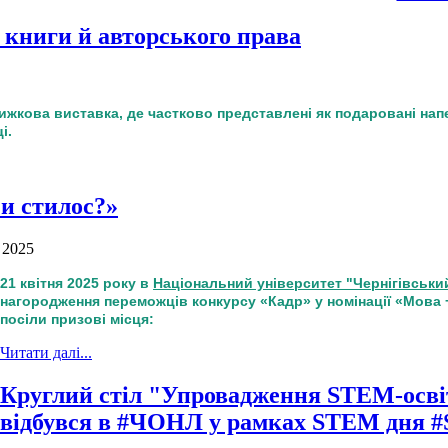
ь книги й авторського права
ижкова виставка, де частково представлені як подаровані напе
і.
чи стилос?»
 2025
21 квітня 2025 року в
Національний університет "Чернігівський 
нагородження переможців конкурсу «Кадр» у номінації «Мова 
посіли призові місця:
Читати далі...
Круглий стіл "Упровадження STEM-осві
відбувся в #ЧОНЛ у рамках STEM дня 