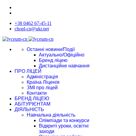
+38 0462 67-45-11
chopl-cn@ukr.net
Останні новини/Події
Актуально/Офіційно
Бренд ліцею
Дистанційне навчання
ПРО ЛІЦЕЙ
Адміністрація
Країна Ліценія
ЗМІ про ліцей
Контакти
БРЕНД ЛІЦЕЮ
АБІТУРІЄНТАМ
ДІЯЛЬНІСТЬ
Навчальна діяльність
Олімпіади та конкурси
Відкриті уроки, освітні
заходи