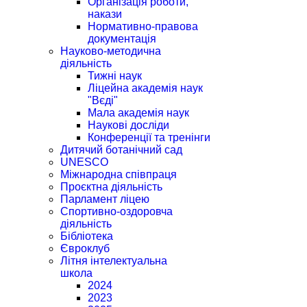
Організація роботи,
накази
Нормативно-правова
документація
Науково-методична
діяльність
Тижні наук
Ліцейна академія наук
"Вєді"
Мала академія наук
Наукові досліди
Конференції та тренінги
Дитячий ботанічний сад
UNESCO
Міжнародна співпраця
Проєктна діяльність
Парламент ліцею
Спортивно-оздоровча
діяльність
Бібліотека
Євроклуб
Літня інтелектуальна
школа
2024
2023