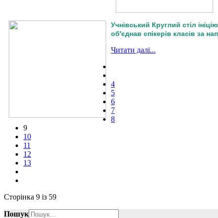
Учнівський Круглий стіл ініц
об'єднав спікерів класів за н
Читати далі...
4
5
6
7
8
9
10
11
12
13
Сторінка 9 із 59
Пошук