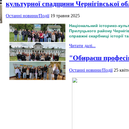
культурної спадщини Чернігівської об
Останні новини/Події
19 травня 2025
Націона‌льний істо‌рико-куль
Прилуцького району Чернігів
справжні скарбниці історії т
Читати далі...
"Обираєш професі
Останні новини/Події
25 квіт