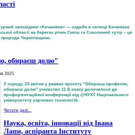
ласті
ту‌рний запові‌дник «Качані‌вка» — садиба в селищі Качанівка
ської області на берегах річки Смош та Соколиний хутір – це
а природи Чернігівщини.
ю, обираєш долю"
ня 2025
У середу, 23 квітня у рамках проєкту "Обираєш професію,
обираєш долю" учнівство 11 Б класу долучилося до
профорієнтаційної конференції від @НУХТ Національного
університету харчових технологій.
Читати далі...
Наука, освіта, інновації від Івана
Лапи, аспіранта Інституту