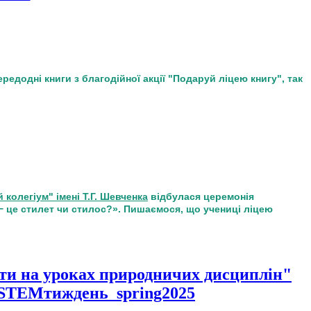
редодні книги з благодійної акції "Подаруй ліцею книгу", так
колегіум" імені Т.Г. Шевченка
відбулася церемонія
− це стилет чи стилос?». Пишаємося, що учениці ліцею
ти на уроках природничих дисциплін"
#STEMтиждень_spring2025