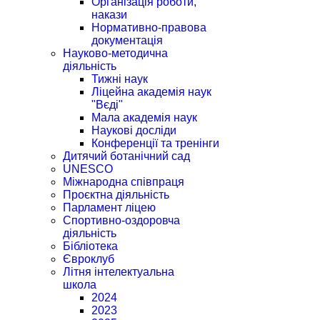
Організація роботи,
накази
Нормативно-правова
документація
Науково-методична
діяльність
Тижні наук
Ліцейна академія наук
"Вєді"
Мала академія наук
Наукові досліди
Конференції та тренінги
Дитячий ботанічний сад
UNESCO
Міжнародна співпраця
Проєктна діяльність
Парламент ліцею
Спортивно-оздоровча
діяльність
Бібліотека
Євроклуб
Літня інтелектуальна
школа
2024
2023