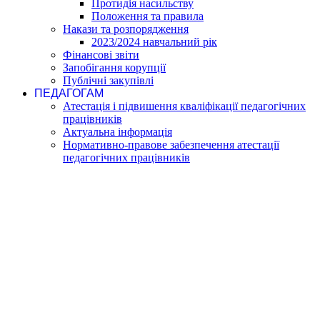
Протидія насильству
Положення та правила
Накази та розпорядження
2023/2024 навчальний рік
Фінансові звіти
Запобігання корупції
Публічні закупівлі
ПЕДАГОГАМ
Атестація і підвишення кваліфікації педагогічних
працівників
Актуальна інформація
Нормативно-правове забезпечення атестації
педагогічних працівників