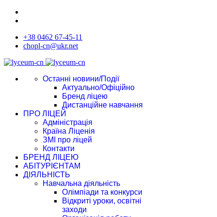
+38 0462 67-45-11
chopl-cn@ukr.net
Останні новини/Події
Актуально/Офіційно
Бренд ліцею
Дистанційне навчання
ПРО ЛІЦЕЙ
Адміністрація
Країна Ліценія
ЗМІ про ліцей
Контакти
БРЕНД ЛІЦЕЮ
АБІТУРІЄНТАМ
ДІЯЛЬНІСТЬ
Навчальна діяльність
Олімпіади та конкурси
Відкриті уроки, освітні
заходи