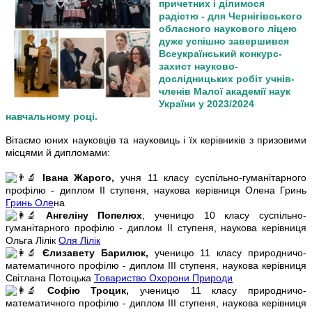
причетних і ділимося
радістю - для Чернігівського
обласного наукового ліцею
дуже успішно завершився
Всеукраїнський конкурс-
захист науково-
дослідницьких робіт учнів-
членів Малої академії наук
України у 2023/2024
навчальному році.
Вітаємо юних науковців та науковиць і їх керівників з призовими
місцями й дипломами:
Івана Жарого,
учня 11 класу суспільно-гуманітарного
профілю - диплом ІІ ступеня, наукова керівниця Олена Гринь
Гринь
Оле
на
Ангеліну Попелюх
, ученицю 10 класу суспільно-
гуманітарного профілю - диплом ІІ ступеня, наукова керівниця
Ольга Лілік
Оля Лілік
Єлизавету Барилюк,
ученицю 11 класу природничо-
математичного профілю - диплом ІІІ ступеня, наукова керівниця
Світлана Потоцька
Товариство Охорони Природи
Софію Троцик,
ученицю 11 класу природничо-
математичного профілю - диплом ІІІ ступеня, наукова керівниця