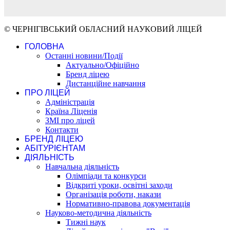
© ЧЕРНІГІВСЬКИЙ ОБЛАСНИЙ НАУКОВИЙ ЛІЦЕЙ
ГОЛОВНА
Останні новини/Події
Актуально/Офіційно
Бренд ліцею
Дистанційне навчання
ПРО ЛІЦЕЙ
Адміністрація
Країна Ліценія
ЗМІ про ліцей
Контакти
БРЕНД ЛІЦЕЮ
АБІТУРІЄНТАМ
ДІЯЛЬНІСТЬ
Навчальна діяльність
Олімпіади та конкурси
Відкриті уроки, освітні заходи
Організація роботи, накази
Нормативно-правова документація
Науково-методична діяльність
Тижні наук