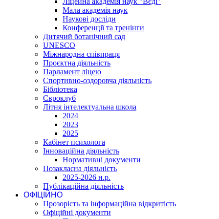
Ліцейна академія наук "Вєді"
Мала академія наук
Наукові досліди
Конференції та тренінги
Дитячий ботанічний сад
UNESCO
Міжнародна співпраця
Проєктна діяльність
Парламент ліцею
Спортивно-оздоровча діяльність
Бібліотека
Євроклуб
Літня інтелектуальна школа
2024
2023
2025
Кабінет психолога
Інноваційна діяльність
Нормативні документи
Позакласна діяльність
2025-2026 н.р.
Публікаційна діяльність
ОФІЦІЙНО
Прозорість та інформаційна відкритість
Офіційні документи