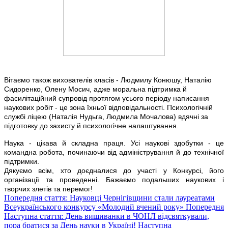
Вітаємо також вихователів класів - Людмилу Конюшу, Наталію
Сидоренко, Олену Мосич, адже моральна підтримка й
фасилітаційний супровід протягом усього періоду написання
наукових робіт - це зона їхньої відповідальності. Психологічній
службі ліцею (Наталія Нудьга, Людмила Мочалова) вдячні за
підготовку до захисту й психологічне налаштування.
Наука - цікава й складна праця. Усі наукові здобутки - це
командна робота, починаючи від адміністрування й до технічної
підтримки.
Дякуємо всім, хто доєдналися до участі у Конкурсі, його
організації та проведенні. Бажаємо подальших наукових і
творчих злетів та перемог!
Попередня стаття: Науковці Чернігівщини стали лауреатами
Всеукраїнського конкурсу «Молодий вчений року»
Попередня
Наступна стаття: День вишиванки в ЧОНЛ відсвяткували,
пора братися за День науки в Україні!
Наступна