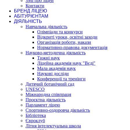
ЗМІ про ліцей
Контакти
БРЕНД ЛІЦЕЮ
АБІТУРІЄНТАМ
ДІЯЛЬНІСТЬ
Навчальна діяльність
Олімпіади та конкурси
Відкриті уроки, освітні заходи
Організація роботи, накази
Нормативно-правова документація
Науково-методична діяльність
Тижні наук
Ліцейна академія наук "Вєді"
Мала академія наук
Наукові досліди
Конференції та тренінги
Дитячий ботанічний сад
UNESCO
Міжнародна співпраця
Проєктна діяльність
Парламент ліцею
Спортивно-оздоровча діяльність
Бібліотека
Євроклуб
Літня інтелектуальна школа