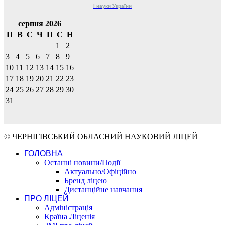
і науки
України
серпня 2026
П
В
С
Ч
П
С
Н
1
2
3
4
5
6
7
8
9
10
11
12
13
14
15
16
17
18
19
20
21
22
23
24
25
26
27
28
29
30
31
© ЧЕРНІГІВСЬКИЙ ОБЛАСНИЙ НАУКОВИЙ ЛІЦЕЙ
ГОЛОВНА
Останні новини/Події
Актуально/Офіційно
Бренд ліцею
Дистанційне навчання
ПРО ЛІЦЕЙ
Адміністрація
Країна Ліценія