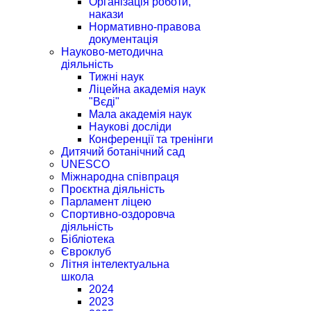
Організація роботи,
накази
Нормативно-правова
документація
Науково-методична
діяльність
Тижні наук
Ліцейна академія наук
"Вєді"
Мала академія наук
Наукові досліди
Конференції та тренінги
Дитячий ботанічний сад
UNESCO
Міжнародна співпраця
Проєктна діяльність
Парламент ліцею
Спортивно-оздоровча
діяльність
Бібліотека
Євроклуб
Літня інтелектуальна
школа
2024
2023