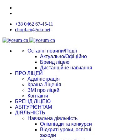
+38 0462 67-45-11
chopl-cn@ukr.net
Останні новини/Події
Актуально/Офіційно
Бренд ліцею
Дистанційне навчання
ПРО ЛІЦЕЙ
Адміністрація
Країна Ліценія
ЗМІ про ліцей
Контакти
БРЕНД ЛІЦЕЮ
АБІТУРІЄНТАМ
ДІЯЛЬНІСТЬ
Навчальна діяльність
Олімпіади та конкурси
Відкриті уроки, освітні
заходи