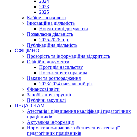
2024
2023
2025
Кабінет психолога
Інноваційна діяльність
Нормативні документи
Позакласна діяльність
2025-2026 н.р.
Публікаційна діяльність
ОФІЦІЙНО
Прозорість та інформаційна відкритість
Офіційні документи
Протидія насильству
Положення та правила
Накази та розпорядження
2023/2024 навчальний рік
Фінансові звіти
Запобігання корупції
Публічні закупівлі
ПЕДАГОГАМ
Атестація і підвишення кваліфікації педагогічних
працівників
Актуальна інформація
Нормативно-правове забезпечення атестації
педагогічних працівників